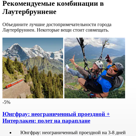
Рекомендуемые комбинации в
Лаутербруннене
Объедините лучшие достопримечательности города
Лаутербруннен. Некоторые вещи стоит совмещать.
-5%
Юнгфрау: неограниченный проездной +
Интерлакен: полет на параплане
Юнгфрау: неограниченный проездной на 3-8 дней