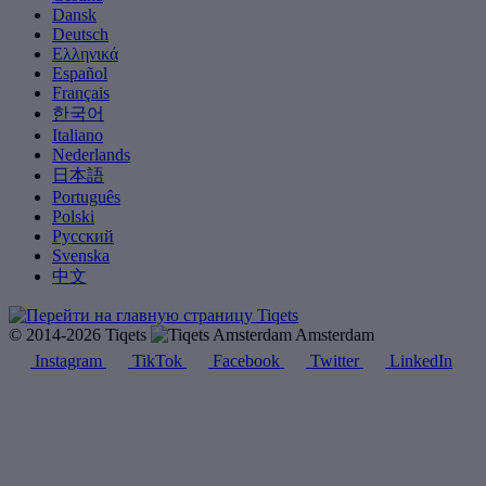
Dansk
Deutsch
Ελληνικά
Español
Français
한국어
Italiano
Nederlands
日本語
Português
Polski
Русский
Svenska
中文
© 2014-2026 Tiqets
Amsterdam
Instagram
TikTok
Facebook
Twitter
LinkedIn