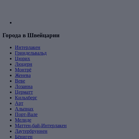
Города в Швейцарии
Интерлакен
Гриндельвальд
Цюрих
Люцерн
Монтрё
Женева
Веве
Лозанна
Церматт
Кильхберг
Арт
Альпнах
Порт-Вале
Мелиде
Маттен-бай-Интерлакен
Лаутербруннен
Бёниген