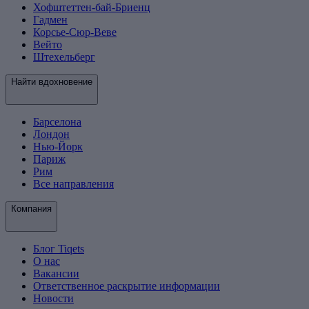
Хофштеттен-бай-Бриенц
Гадмен
Корсье-Сюр-Веве
Вейто
Штехельберг
Найти вдохновение
Барселона
Лондон
Нью-Йорк
Париж
Рим
Все направления
Компания
Блог Tiqets
О нас
Вакансии
Ответственное раскрытие информации
Новости