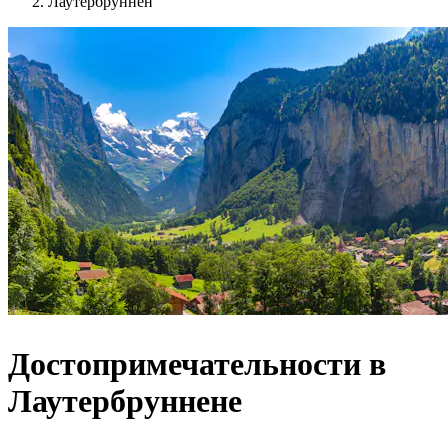
Лаутербруннен
Достопримечательности в
Лаутербруннене