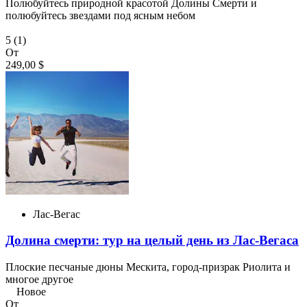
Полюбуйтесь природной красотой Долины Смерти и
полюбуйтесь звездами под ясным небом
5
(1)
От
249,00 $
Лас-Вегас
Долина смерти: тур на целый день из Лас-Вегаса
Плоские песчаные дюны Мескита, город-призрак Риолита и
многое другое
Новое
От