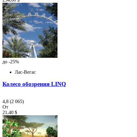
до -25%
Лас-Вегас
Колесо обозрения LINQ
4,8
(2 065)
От
21,40 $