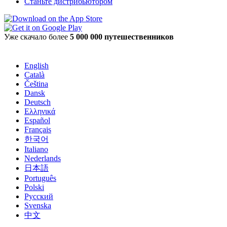
Станьте дистрибьютором
Уже скачало более
5 000 000 путешественников
English
Català
Čeština
Dansk
Deutsch
Ελληνικά
Español
Français
한국어
Italiano
Nederlands
日本語
Português
Polski
Русский
Svenska
中文