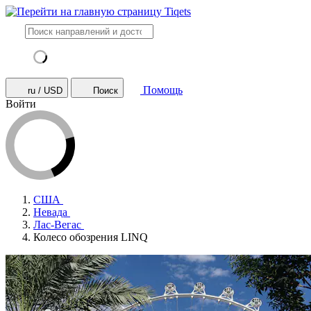
Помощь
ru / USD
Поиск
Войти
США
Невада
Лас-Вегас
Колесо обозрения LINQ