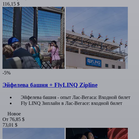
116,15 $
-5%
Эйфелева башня + FlyLINQ Zipline
Эйфелева башня - опыт Лас-Вегаса: Входной билет
Fly LINQ Зиплайн в Лас-Вегасе: входной билет
Новое
От
76,85 $
73,01 $