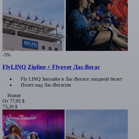
-5%
FlyLINQ Zipline + Flyover Лас-Вегас
Fly LINQ Зиплайн в Лас-Вегасе: входной билет
Полет над Лас-Вегасом
Новое
От
77,05 $
73,20 $