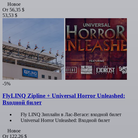
Новое
От
56,35 $
53,53 $
-5%
FlyLINQ Zipline + Universal Horror Unleashed:
Входной билет
Fly LINQ Зиплайн в Лас-Вегасе: входной билет
Universal Horror Unleashed: Входной билет
Новое
От
122,26 $