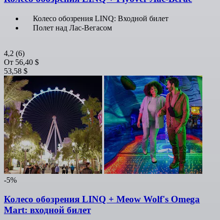
Колесо обозрения LINQ: Входной билет
Полет над Лас-Вегасом
4,2
(6)
От
56,40 $
53,58 $
-5%
Колесо обозрения LINQ + Meow Wolf's Omega
Mart: входной билет