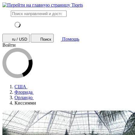
Помощь
ru / USD
Поиск
Войти
США
Флорида
Орландо
Киссимми