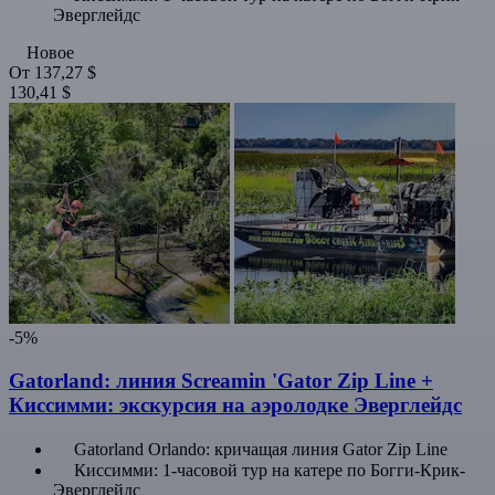
Эверглейдс
Новое
От
137,27 $
130,41 $
-5%
Gatorland: линия Screamin 'Gator Zip Line +
Киссимми: экскурсия на аэролодке Эверглейдс
Gatorland Orlando: кричащая линия Gator Zip Line
Киссимми: 1-часовой тур на катере по Богги-Крик-
Эверглейдс