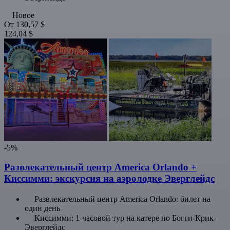
Новое
От
130,57 $
124,04 $
-5%
Развлекательный центр America Orlando +
Киссимми: экскурсия на аэролодке Эверглейдс
Развлекательный центр America Orlando: билет на
один день
Киссимми: 1-часовой тур на катере по Богги-Крик-
Эверглейдс