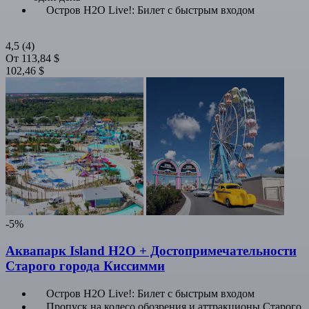
Остров H2O Live!: Билет с быстрым входом
4,5
(4)
От
113,84 $
102,46 $
-5%
Аквапарк Island H2O + Достопримечательности
Старого города Киссимми
Остров H2O Live!: Билет с быстрым входом
Пропуск на колесо обозрения и аттракционы Старого