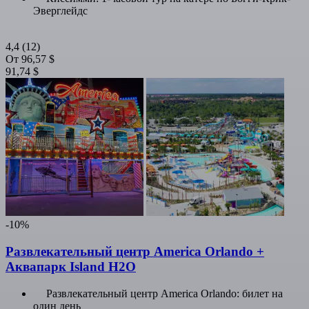
Эверглейдс
4,4
(12)
От
96,57 $
91,74 $
-10%
Развлекательный центр America Orlando +
Аквапарк Island H2O
Развлекательный центр America Orlando: билет на
один день