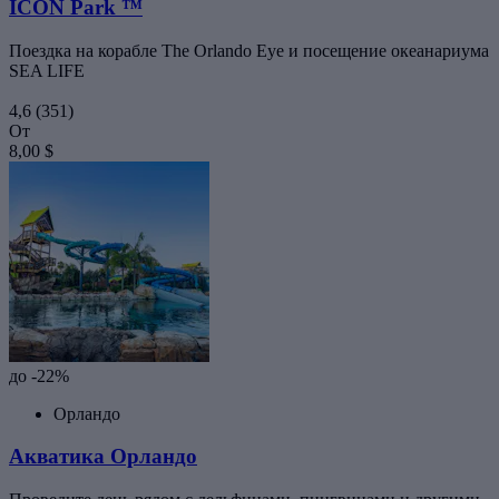
ICON Park ™
Поездка на корабле The Orlando Eye и посещение океанариума
SEA LIFE
4,6
(351)
От
8,00 $
до -22%
Орландо
Акватика Орландо