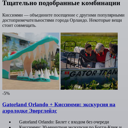
Тщательно подобранные комбинации
Киссимми — объедините посещение с другими популярными
достопримечательностями города Орландо. Некоторые вещи
стоит совмещать.
-5%
Gatorland Orlando + Киссимми: экскурсия на
аэролодке Эверглейдс
Gatorland Orlando: Билет с входом без очереди
Киссимми: 30-минутная экскурсия по Богги-Крик и