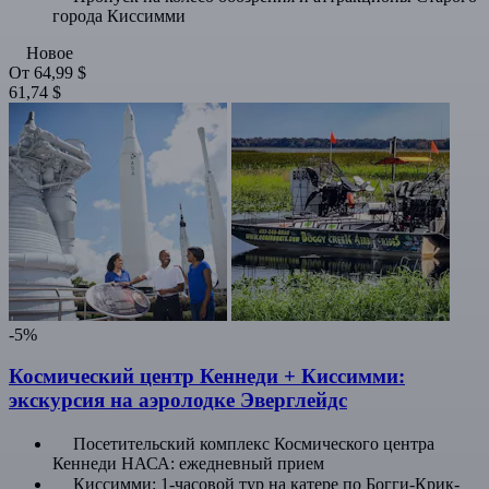
города Киссимми
Новое
От
64,99 $
61,74 $
-5%
Космический центр Кеннеди + Киссимми:
экскурсия на аэролодке Эверглейдс
Посетительский комплекс Космического центра
Кеннеди НАСА: ежедневный прием
Киссимми: 1-часовой тур на катере по Богги-Крик-