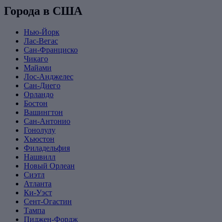
Города в США
Нью-Йорк
Лас-Вегас
Сан-Франциско
Чикаго
Майами
Лос-Анджелес
Сан-Диего
Орландо
Бостон
Вашингтон
Сан-Антонио
Гонолулу
Хьюстон
Филадельфия
Нашвилл
Новый Орлеан
Сиэтл
Атланта
Ки-Уэст
Сент-Огастин
Тампа
Пиджен-Фордж