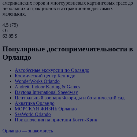
американских горок и многоуровневых картинговых трасс до
небольших аттракционов и аттракционов для самых
маленьких.
4,5
(75)
От
63,85 $
Популярные достопримечательности в
Орландо
Автобусные экскурсии по Орландо
Космический центр Кеннеди
WonderWorks Orlando
Andretti Indoor Karting & Games
Daytona International Speedway
Центральный зоопарк Флориды и ботанический сад
Акватика Орландо
МОРСКАЯ ЖИЗНЬ Орландо
SeaWorld Orlando
Приключения на пристани Богги-Крик
Орландо — знакомьтесь