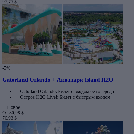
97,75 $
-5%
Gatorland Orlando + Аквапарк Island H2O
Gatorland Orlando: Билет с входом без очереди
Остров H2O Live!: Билет с быстрым входом
Новое
От
80,98 $
76,93 $