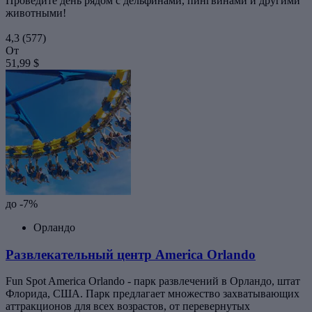
Проведите день рядом с дельфинами, пингвинами и другими
животными!
4,3
(577)
От
51,99 $
до -7%
Орландо
Развлекательный центр America Orlando
Fun Spot America Orlando - парк развлечений в Орландо, штат
Флорида, США. Парк предлагает множество захватывающих
аттракционов для всех возрастов, от перевернутых