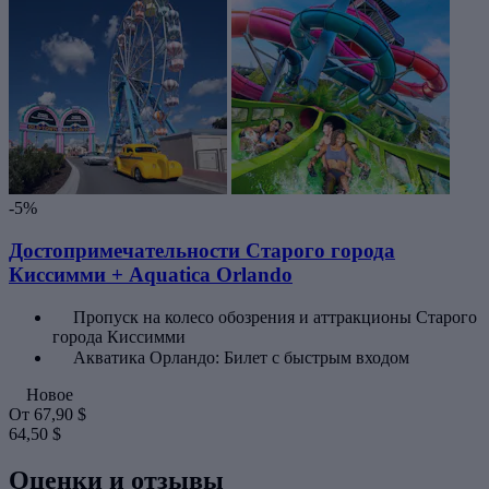
-5%
Достопримечательности Старого города
Киссимми + Aquatica Orlando
Пропуск на колесо обозрения и аттракционы Старого
города Киссимми
Акватика Орландо: Билет с быстрым входом
Новое
От
67,90 $
64,50 $
Оценки и отзывы