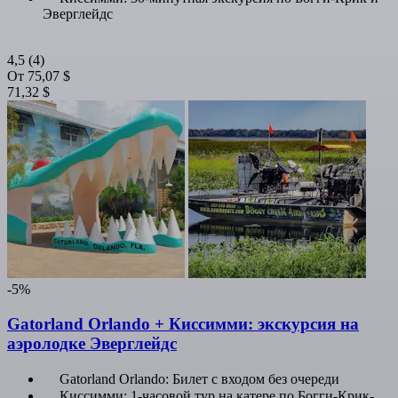
Эверглейдс
4,5
(4)
От
75,07 $
71,32 $
-5%
Gatorland Orlando + Киссимми: экскурсия на
аэролодке Эверглейдс
Gatorland Orlando: Билет с входом без очереди
Киссимми: 1-часовой тур на катере по Богги-Крик-