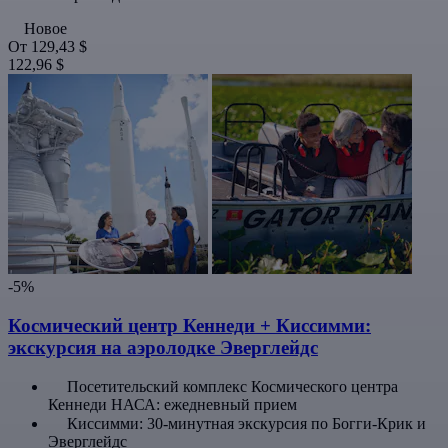
Новое
От
129,43 $
122,96 $
-5%
Космический центр Кеннеди + Киссимми:
экскурсия на аэролодке Эверглейдс
Посетительский комплекс Космического центра
Кеннеди НАСА: ежедневный прием
Киссимми: 30-минутная экскурсия по Богги-Крик и
Эверглейдс