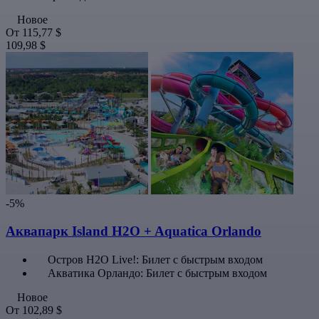
Новое
От
115,77 $
109,98 $
-5%
Аквапарк Island H2O + Aquatica Orlando
Остров H2O Live!: Билет с быстрым входом
Акватика Орландо: Билет с быстрым входом
Новое
От
102,89 $