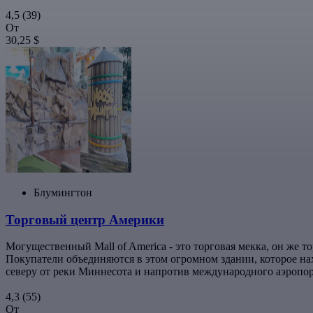
4,5
(39)
От
30,25 $
Блумингтон
Торговый центр Америки
Могущественный Mall of America - это торговая мекка, он же
Покупатели объединяются в этом огромном здании, которое на
северу от реки Миннесота и напротив международного аэропор
4,3
(55)
От