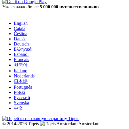
Уже скачало более
5 000 000 путешественников
English
Català
Čeština
Dansk
Deutsch
Ελληνικά
Español
Français
한국어
Italiano
Nederlands
日本語
Português
Polski
Русский
Svenska
中文
© 2014-2026 Tiqets
Amsterdam