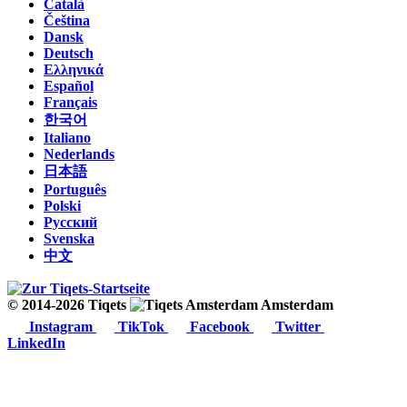
Català
Čeština
Dansk
Deutsch
Ελληνικά
Español
Français
한국어
Italiano
Nederlands
日本語
Português
Polski
Русский
Svenska
中文
© 2014-2026 Tiqets
Amsterdam
Instagram
TikTok
Facebook
Twitter
LinkedIn