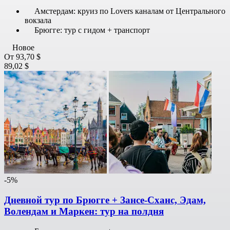
Амстердам: круиз по Lovers каналам от Центрального
вокзала
Брюгге: тур с гидом + транспорт
Новое
От
93,70 $
89,02 $
-5%
Дневной тур по Брюгге + Зансе-Сханс, Эдам,
Волендам и Маркен: тур на полдня