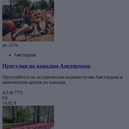
до -21%
Амстердам
Прогулки по каналам Амстердама
Прогуляйтесь по историческим водным путям Амстердама в
живописном круизе по каналам
4,3
(8 777)
От
14,02 $