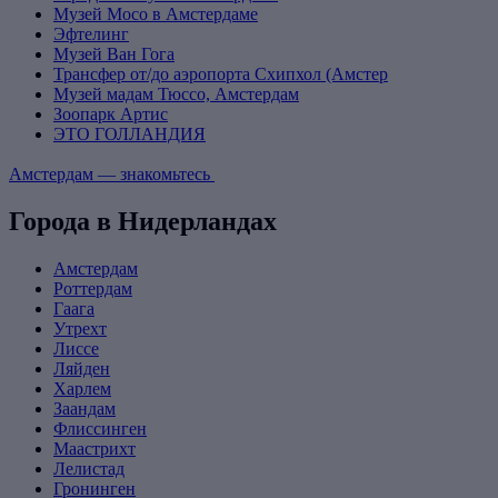
Музей Moco в Амстердаме
Эфтелинг
Музей Ван Гога
Трансфер от/до аэропорта Схипхол (Амстер
Музей мадам Тюссо, Амстердам
Зоопарк Артис
ЭТО ГОЛЛАНДИЯ
Амстердам — знакомьтесь
Города в Нидерландах
Амстердам
Роттердам
Гаага
Утрехт
Лиссе
Ляйден
Харлем
Заандам
Флиссинген
Маастрихт
Лелистад
Гронинген