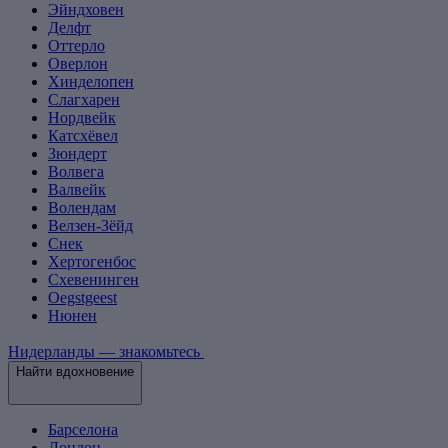
Эйндховен
Делфт
Оттерло
Оверлон
Хинделопен
Слагхарен
Нордвейк
Катсхёвел
Зюндерт
Волвега
Валвейк
Волендам
Велзен-Зёйд
Снек
Хертогенбос
Схевенинген
Oegstgeest
Нюнен
Нидерланды — знакомьтесь
Найти вдохновение
Барселона
Лондон