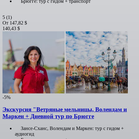
Брюгге: тур с гидом + транспорт
5
(1)
От
147,82 $
140,43 $
-5%
Экскурсия "Ветряные мельницы, Волендам и
Маркен + Дневной тур по Брюгге
Зансе-Сханс, Волендам и Маркен: тур с гидом +
аудиогид