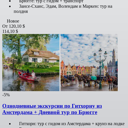
Брюгге: тур с гидом + транспорт
Зансе-Сханс, Эдам, Волендам и Маркен: тур на
полдня
Новое
От
120,10 $
114,10 $
-5%
Однодневные экскурсии по Гитхорну из
Амстердама + Дневной тур по Брюгге
Гитхорн: тур с гидом из Амстердама + круиз на лодке