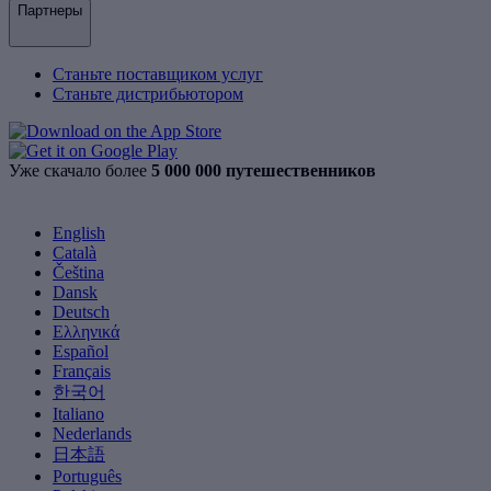
Партнеры
Станьте поставщиком услуг
Станьте дистрибьютором
Уже скачало более
5 000 000 путешественников
English
Català
Čeština
Dansk
Deutsch
Ελληνικά
Español
Français
한국어
Italiano
Nederlands
日本語
Português