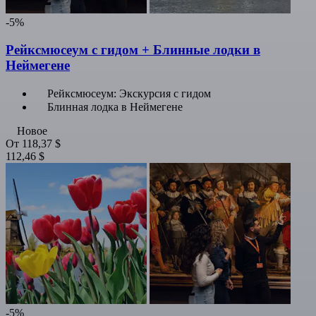
-5%
Рейксмюсеум с гидом + Блинные лодки в
Неймегене
Рейксмюсеум: Экскурсия с гидом
Блинная лодка в Неймегене
Новое
От
118,37 $
112,46 $
-5%