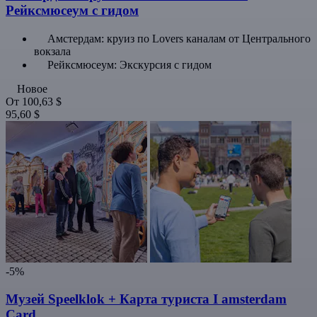
Рейксмюсеум с гидом
Амстердам: круиз по Lovers каналам от Центрального
вокзала
Рейксмюсеум: Экскурсия с гидом
Новое
От
100,63 $
95,60 $
-5%
Музей Speelklok + Карта туриста I amsterdam
Card