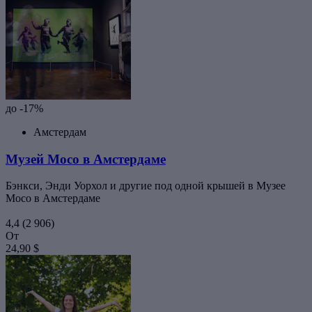
до -17%
Амстердам
Музей Moco в Амстердаме
Бэнкси, Энди Уорхол и другие под одной крышей в Музее
Moco в Амстердаме
4,4
(2 906)
От
24,90 $