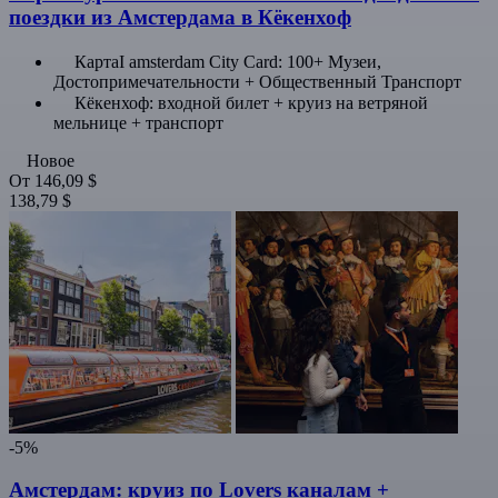
поездки из Амстердама в Кёкенхоф
КартаI amsterdam City Card: 100+ Музеи,
Достопримечательности + Общественный Транспорт
Кёкенхоф: входной билет + круиз на ветряной
мельнице + транспорт
Новое
От
146,09 $
138,79 $
-5%
Амстердам: круиз по Lovers каналам +