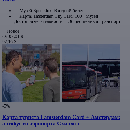
Музей Speelklok: Входной билет
КартаI amsterdam City Card: 100+ Музеи,
Достопримечательности + Общественный Транспорт
Новое
От
97,01 $
92,16 $
-5%
Карта туриста I amsterdam Card + Амстердам:
автобус из аэропорта Схипхол