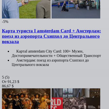
-5%
Карта туриста I amsterdam Card + Амстердам:
поезд из аэропорта Схипхол до Центрального
вокзала
КартаI amsterdam City Card: 100+ Музеи,
Достопримечательности + Общественный Транспорт
Амстердам: поезд из аэропорта Схипхол до
Центрального вокзала
5
(5)
От
91,23 $
86,67 $