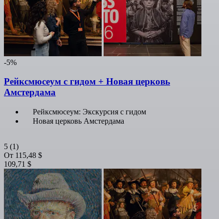
-5%
Рейксмюсеум с гидом + Новая церковь
Амстердама
Рейксмюсеум: Экскурсия с гидом
Новая церковь Амстердама
5
(1)
От
115,48 $
109,71 $