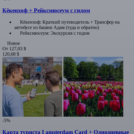
Кёкенхоф + Рейксмюсеум с гидом
Кёкенхоф: Краткий путеводитель + Трансфер на
автобусе из башни Адам (туда и обратно)
Рейксмюсеум: Экскурсия с гидом
Новое
От
127,03 $
120,68 $
-5%
Карта туриста I amsterdam Card + Однодневные