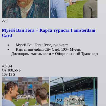
-5%
Музей Ван Гога + Карта туриста I amsterdam
Card
Музей Ван Гога: Входной билет
КартаI amsterdam City Card: 100+ Музеи,
Достопримечательности + Общественный Транспорт
4,5
(4)
От
108,56 $
103,13 $