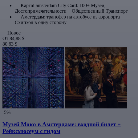
КартаI amsterdam City Card: 100+ Музеи,
Достопримечательности + Общественный Транспорт
Амстердам: трансфер на автобусе из аэропорта
Схипхол в одну сторону
Новое
От
84,88 $
80,63 $
-5%
Музей Моко в Амстердаме: входной билет +
Рейксмюсеум с гидом