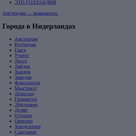
ЭТО ГОЛЛАНДИЯ
Амстердам — знакомьтесь
Города в Нидерландах
Амстердам
Роттердам
Гаага
Утрехт
Лиссе
Ляйден
Харлем
Заандам
Флиссинген
Маастрихт
Лелистад
Гронинген
Эйндховен
Делфт
Оттерло
Оверлон
Хинделопен
Слагхарен