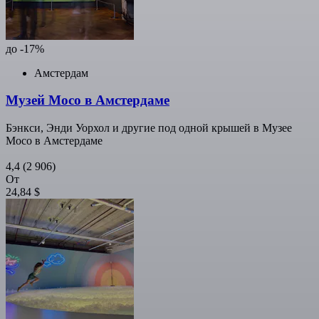
до -17%
Амстердам
Музей Moco в Амстердаме
Бэнкси, Энди Уорхол и другие под одной крышей в Музее
Moco в Амстердаме
4,4
(2 906)
От
24,84 $