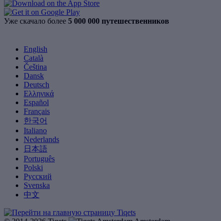
Уже скачало более
5 000 000 путешественников
English
Català
Čeština
Dansk
Deutsch
Ελληνικά
Español
Français
한국어
Italiano
Nederlands
日本語
Português
Polski
Русский
Svenska
中文