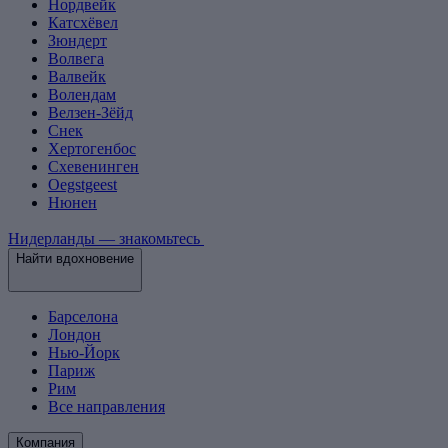
Нордвейк
Катсхёвел
Зюндерт
Волвега
Валвейк
Волендам
Велзен-Зёйд
Снек
Хертогенбос
Схевенинген
Oegstgeest
Нюнен
Нидерланды — знакомьтесь
Найти вдохновение
Барселона
Лондон
Нью-Йорк
Париж
Рим
Все направления
Компания