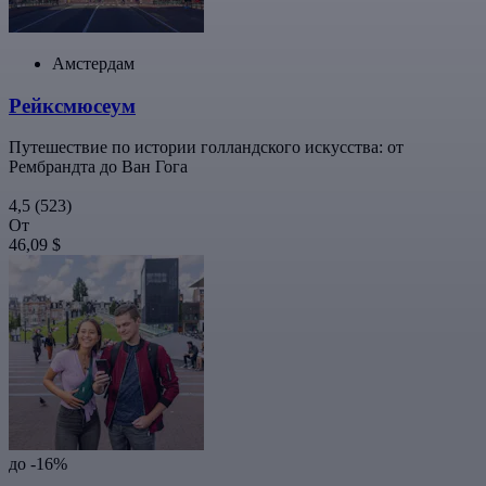
Амстердам
Рейксмюсеум
Путешествие по истории голландского искусства: от
Рембрандта до Ван Гога
4,5
(523)
От
46,09 $
до -16%