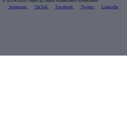
© 2014-2026 Tiqets
Amsterdam
Instagram
TikTok
Facebook
Twitter
LinkedIn