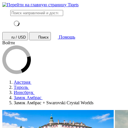
Помощь
ru / USD
Поиск
Войти
Австрия
Тироль
Иннсбрук
Замок Амбрас
Замок Амбрас + Swarovski Crystal Worlds