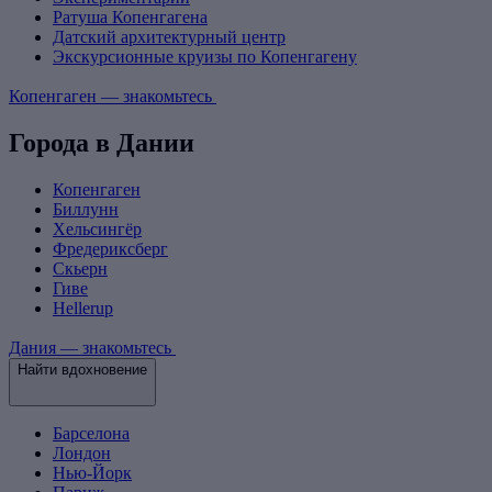
Ратуша Копенгагена
Датский архитектурный центр
Экскурсионные круизы по Копенгагену
Копенгаген — знакомьтесь
Города в Дании
Копенгаген
Биллунн
Хельсингёр
Фредериксберг
Скьерн
Гиве
Hellerup
Дания — знакомьтесь
Найти вдохновение
Барселона
Лондон
Нью-Йорк