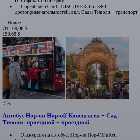
сертификат на поездку
Copenhagen Card - DISCOVER: более80
достопримечательностей, вкл. Сады Тиволи + транспорт
Новое
От
168,08 $
159,68 $
-5%
Автобус Hop-on Hop-off Копенгаген + Сад
Тиволи: проездной + проездной
Экскурсия на автобусе Hop-on Hop-Off вRed