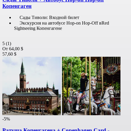
Копенгаген
Сады Тиволи: Входной билет
Экскурсия на автобусе Hop-on Hop-Off вRed
Sightseeing Копенгагене
5
(1)
От
64,00 $
57,60 $
-5%
Ратуша Копенгагена + Copenhagen Card -