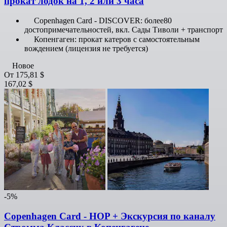
прокат лодок на 1, 2 или 3 часа
Copenhagen Card - DISCOVER: более80
достопримечательностей, вкл. Сады Тиволи + транспорт
Копенгаген: прокат катеров с самостоятельным
вождением (лицензия не требуется)
Новое
От
175,81 $
167,02 $
-5%
Copenhagen Card - HOP + Экскурсия по каналу