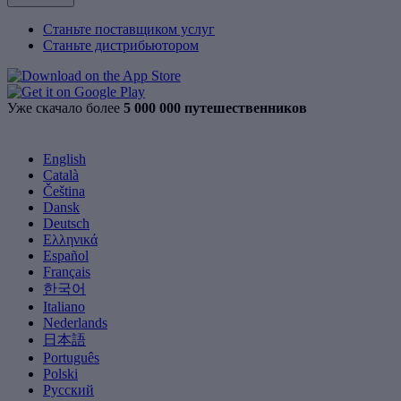
Станьте поставщиком услуг
Станьте дистрибьютором
Уже скачало более
5 000 000 путешественников
English
Català
Čeština
Dansk
Deutsch
Ελληνικά
Español
Français
한국어
Italiano
Nederlands
日本語
Português
Polski
Русский