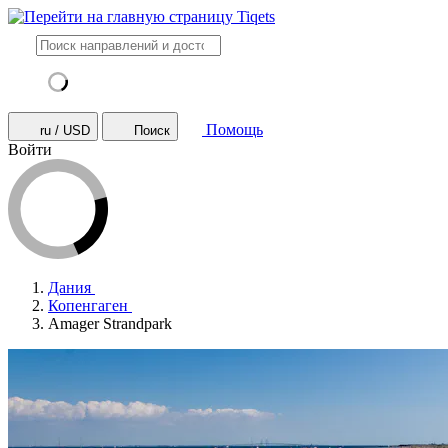
Помощь
ru / USD
Поиск
Войти
Дания
Копенгаген
Amager Strandpark