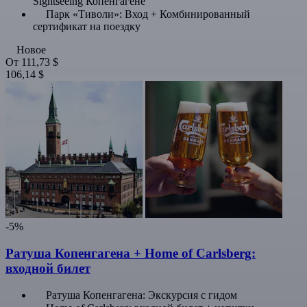
Sightseeing Копенгагене
Парк «Тиволи»: Вход + Комбинированный
сертификат на поездку
Новое
От
111,73 $
106,14 $
-5%
Ратуша Копенгагена + Home of Carlsberg:
входной билет
Ратуша Копенгагена: Экскурсия с гидом