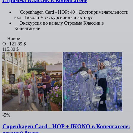
Стромма Классик в Копенгагене
Copenhagen Card - HOP: 40+ Достопримечательности
вкл. Тиволи + экскурсионный автобус
Экскурсия по каналу Стромма Классик в
Копенгагене
Новое
От
121,89 $
115,80 $
-5%
Copenhagen Card - HOP + IKONO в Копенгагене:
входной билет