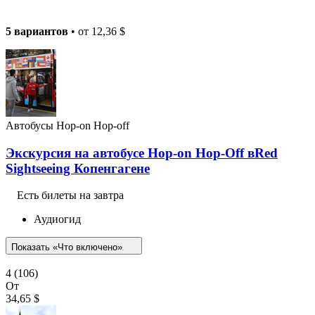
5 вариантов
• от
12,36 $
Автобусы Hop-on Hop-off
Экскурсия на автобусе Hop-on Hop-Off вRed
Sightseeing Копенгагене
Есть билеты на завтра
Аудиогид
Показать «Что включено»
4
(106)
От
34,65 $