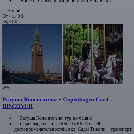
Home of Carlsberg: входной билет + напитки
Новое
От
41,40 $
39,33 $
-5%
Ратуша Копенгагена + Copenhagen Card -
DISCOVER
Ратуша Копенгагена: тур по башне
Copenhagen Card - DISCOVER: более80
достопримечательностей, вкл. Сады Тиволи + транспорт