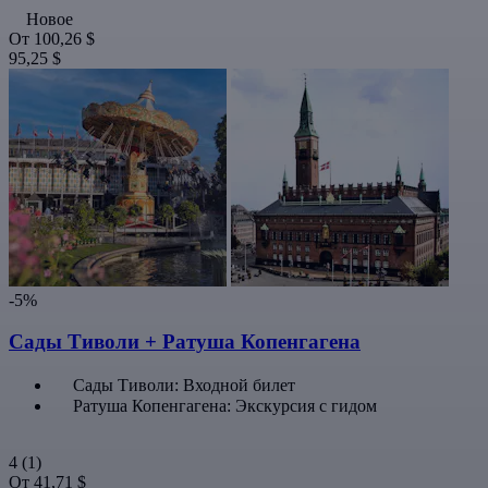
Новое
От
100,26 $
95,25 $
-5%
Сады Тиволи + Ратуша Копенгагена
Сады Тиволи: Входной билет
Ратуша Копенгагена: Экскурсия с гидом
4
(1)
От
41,71 $