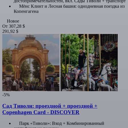
достопримечательностей, вкл. Сады Тиволи + транспорт
Мёнс Клинт и Лесная башня: однодневная поездка из
Копенгагена
Новое
От
307,28 $
291,92 $
-5%
Сад Тиволи: проездной + проездной +
Copenhagen Card - DISCOVER
Парк «Тиволи»: Вход + Комбинированный