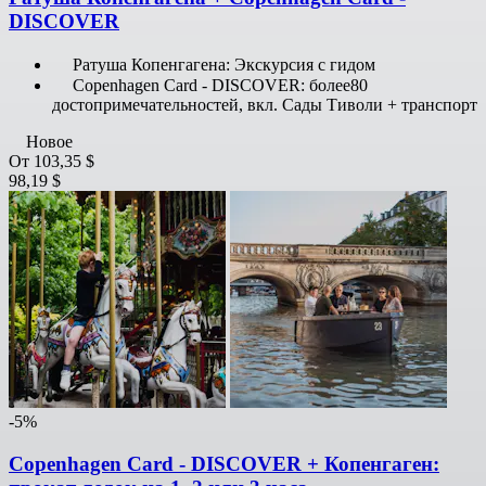
DISCOVER
Ратуша Копенгагена: Экскурсия с гидом
Copenhagen Card - DISCOVER: более80
достопримечательностей, вкл. Сады Тиволи + транспорт
Новое
От
103,35 $
98,19 $
-5%
Copenhagen Card - DISCOVER + Копенгаген: