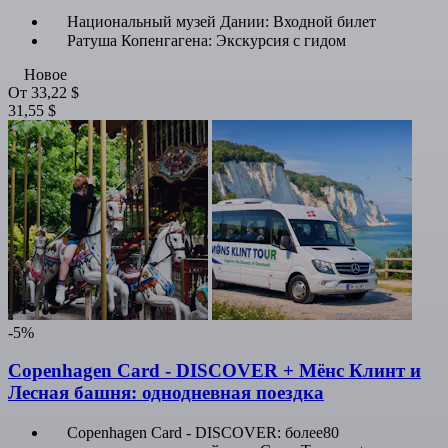
Национальный музей Дании: Входной билет
Ратуша Копенгагена: Экскурсия с гидом
Новое
От
33,22 $
31,55 $
-5%
Copenhagen Card - DISCOVER + Мёнс Клинт и
Лесная башня: однодневная поездка
Copenhagen Card - DISCOVER: более80