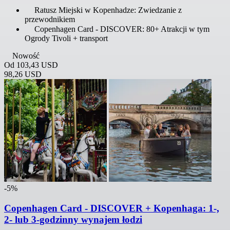
Ratusz Miejski w Kopenhadze: Zwiedzanie z
przewodnikiem
Copenhagen Card - DISCOVER: 80+ Atrakcji w tym
Ogrody Tivoli + transport
Nowość
Od
103,43 USD
98,26 USD
-5%
Copenhagen Card - DISCOVER + Kopenhaga: 1-,
2- lub 3-godzinny wynajem łodzi