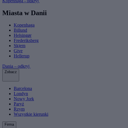
Kopenhaga - odkryj
Miasta w Danii
Kopenhaga
Billund
Helsingør
Frederiksberg
Skjern
Give
Hellerup
Dania – odkryj
Zobacz
Barcelona
Londyn
Nowy Jork
Paryż
Rzym
Wszystkie kierunki
Firma