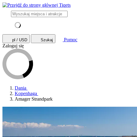
Pomoc
pl / USD
Szukaj
Zaloguj się
Dania
Kopenhaga
Amager Strandpark