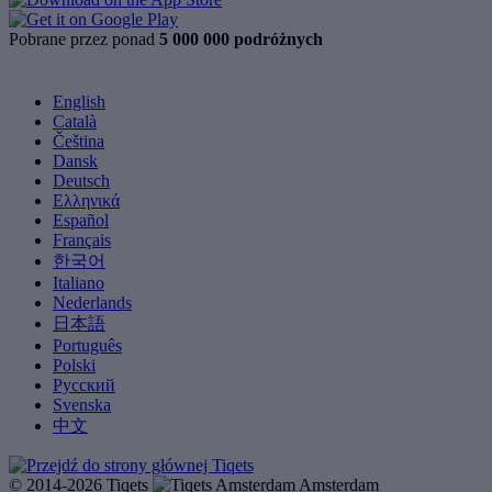
Pobrane przez ponad
5 000 000 podróżnych
English
Català
Čeština
Dansk
Deutsch
Ελληνικά
Español
Français
한국어
Italiano
Nederlands
日本語
Português
Polski
Русский
Svenska
中文
© 2014-2026 Tiqets
Amsterdam