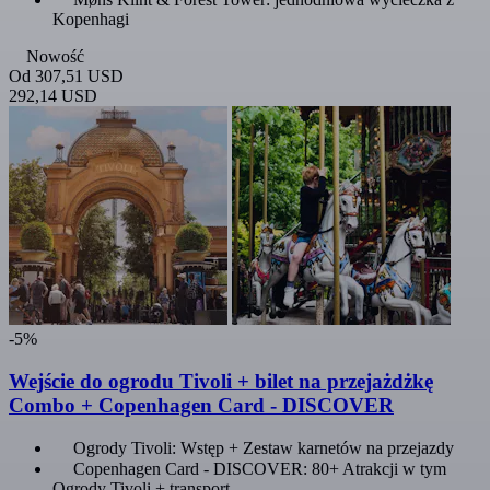
Kopenhagi
Nowość
Od
307,51 USD
292,14 USD
-5%
Wejście do ogrodu Tivoli + bilet na przejażdżkę
Combo + Copenhagen Card - DISCOVER
Ogrody Tivoli: Wstęp + Zestaw karnetów na przejazdy
Copenhagen Card - DISCOVER: 80+ Atrakcji w tym
Ogrody Tivoli + transport