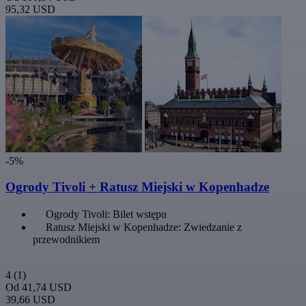
95,32 USD
-5%
Ogrody Tivoli + Ratusz Miejski w Kopenhadze
Ogrody Tivoli: Bilet wstępu
Ratusz Miejski w Kopenhadze: Zwiedzanie z
przewodnikiem
4
(1)
Od
41,74 USD
39,66 USD