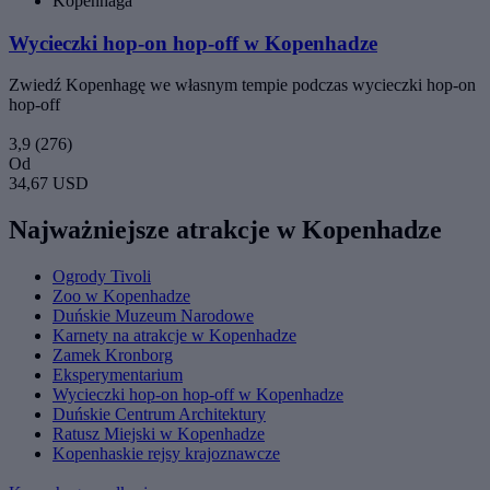
Kopenhaga
Wycieczki hop-on hop-off w Kopenhadze
Zwiedź Kopenhagę we własnym tempie podczas wycieczki hop-on
hop-off
3,9
(276)
Od
34,67 USD
Najważniejsze atrakcje w Kopenhadze
Ogrody Tivoli
Zoo w Kopenhadze
Duńskie Muzeum Narodowe
Karnety na atrakcje w Kopenhadze
Zamek Kronborg
Eksperymentarium
Wycieczki hop-on hop-off w Kopenhadze
Duńskie Centrum Architektury
Ratusz Miejski w Kopenhadze
Kopenhaskie rejsy krajoznawcze