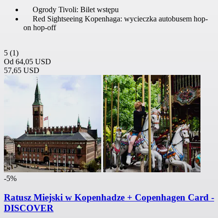
Ogrody Tivoli: Bilet wstępu
Red Sightseeing Kopenhaga: wycieczka autobusem hop-
on hop-off
5
(1)
Od
64,05 USD
57,65 USD
-5%
Ratusz Miejski w Kopenhadze + Copenhagen Card -
DISCOVER