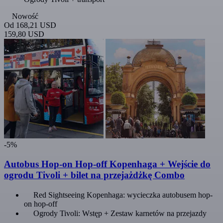
Nowość
Od
168,21 USD
159,80 USD
-5%
Autobus Hop-on Hop-off Kopenhaga + Wejście do
ogrodu Tivoli + bilet na przejażdżkę Combo
Red Sightseeing Kopenhaga: wycieczka autobusem hop-
on hop-off
Ogrody Tivoli: Wstęp + Zestaw karnetów na przejazdy