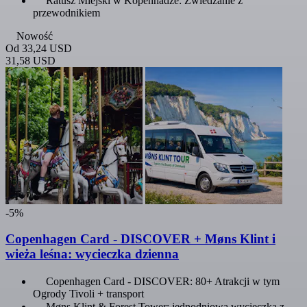
Ratusz Miejski w Kopenhadze: Zwiedzanie z
przewodnikiem
Nowość
Od
33,24 USD
31,58 USD
-5%
Copenhagen Card - DISCOVER + Møns Klint i
wieża leśna: wycieczka dzienna
Copenhagen Card - DISCOVER: 80+ Atrakcji w tym
Ogrody Tivoli + transport
Møns Klint & Forest Tower: jednodniowa wycieczka z