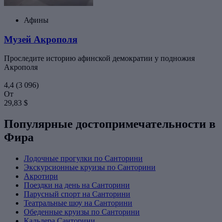
Афины
Музей Акрополя
Проследите историю афинской демократии у подножия
Акрополя
4,4
(3 096)
От
29,83 $
Популярные достопримечательности в
Фира
Лодочные прогулки по Санторини
Экскурсионные круизы по Санторини
Акротири
Поездки на день на Санторини
Парусный спорт на Санторини
Театральные шоу на Санторини
Обеденные круизы по Санторини
Кальдера Санторини