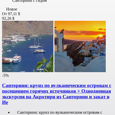
Санторини с гидом
Новое
От
97,11 $
92,26 $
-5%
Санторини: круиз по вулканическим островам с
посещением горячих источников + Однодневная
экскурсия на Акротири из Санторини и закат в
Ие
Санторини: круиз по вулканическим островам с