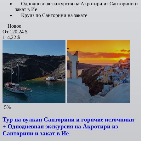
Однодневная экскурсия на Акротири из Санторини и
закат в Ие
Круиз по Санторини на закате
Новое
От
120,24 $
114,22 $
-5%
Тур на вулкан Санторини и горячие источники
+ Однодневная экскурсия на Акротири из
Санторини и закат в Ие