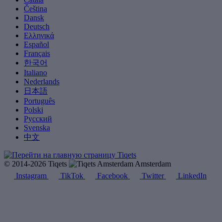
Čeština
Dansk
Deutsch
Ελληνικά
Español
Français
한국어
Italiano
Nederlands
日本語
Português
Polski
Русский
Svenska
中文
© 2014-2026 Tiqets
Amsterdam
Instagram
TikTok
Facebook
Twitter
LinkedIn