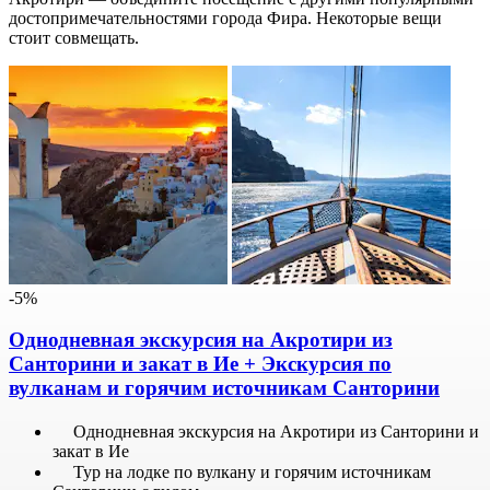
достопримечательностями города Фира. Некоторые вещи
стоит совмещать.
-5%
Однодневная экскурсия на Акротири из
Санторини и закат в Ие + Экскурсия по
вулканам и горячим источникам Санторини
Однодневная экскурсия на Акротири из Санторини и
закат в Ие
Тур на лодке по вулкану и горячим источникам