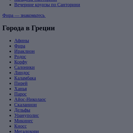
Вечерние круизы по Санторини
Фира — знакомьтесь
Города в Греции
Афины
Фира
Ираклион
Родос
Корфу
Салоники
Линдос
Каламбака
Пирей
Ханья
Парос
Айос-Николаос
Скаланион
Дельфы
Урануполис
Микинес
Кносс
Мегалохори