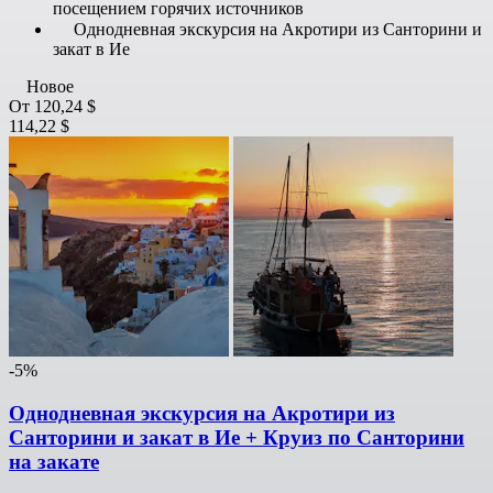
посещением горячих источников
Однодневная экскурсия на Акротири из Санторини и
закат в Ие
Новое
От
120,24 $
114,22 $
-5%
Однодневная экскурсия на Акротири из
Санторини и закат в Ие + Круиз по Санторини
на закате