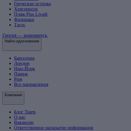
Греческие острова
Херсонисос
Пляж Piso Livadi
Фалираки
Тасос
Греция — знакомьтесь
Найти вдохновение
Барселона
Лондон
Нью-Йорк
Париж
Рим
Все направления
Компания
Блог Tiqets
О нас
Вакансии
Ответственное раскрытие информации