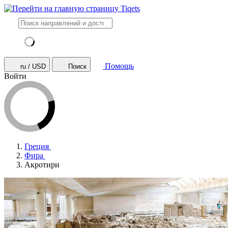
Помощь
ru / USD
Поиск
Войти
Греция
Фира
Акротири