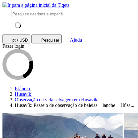
Ajuda
pt / USD
Pesquisar
Fazer login
Islândia
Húsavík
Observação da vida selvagem em Husavik
Husavík: Passeio de observação de baleias + lanche + Húsa...