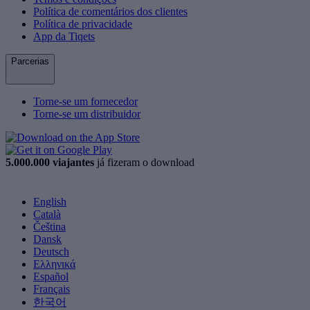
Política de comentários dos clientes
Política de privacidade
App da Tiqets
Parcerias
Torne-se um fornecedor
Torne-se um distribuidor
5.000.000 viajantes
já fizeram o download
English
Català
Čeština
Dansk
Deutsch
Ελληνικά
Español
Français
한국어