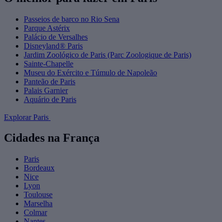
Passeios de barco no Rio Sena
Parque Astérix
Palácio de Versalhes
Disneyland® Paris
Jardim Zoológico de Paris (Parc Zoologique de Paris)
Sainte-Chapelle
Museu do Exército e Túmulo de Napoleão
Panteão de Paris
Palais Garnier
Aquário de Paris
Explorar Paris
Cidades na França
Paris
Bordeaux
Nice
Lyon
Toulouse
Marselha
Colmar
Nantes