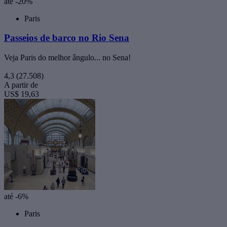
até -20%
Paris
Passeios de barco no Rio Sena
Veja Paris do melhor ângulo... no Sena!
4,3
(27.508)
A partir de
US$ 19,63
até -6%
Paris