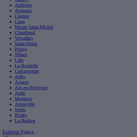
Amboise
Avignon
Cannes
Caen
Monte Saint-Michel
Chambord
Versalhes
Saint-Denis
Poissy
Nîmes
Lille
La Rochelle
Carcassonne
Arles
Angers
Aix-en-Provence
Agde
Monteux
Amnéville
Serris
Rodes
La Barben
Explorar França