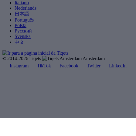
Italiano
Nederlands
日本語
Português
Polski
Русский
Svenska
中文
© 2014-2026 Tiqets
Amsterdam
Instagram
TikTok
Facebook
Twitter
LinkedIn