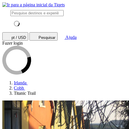
Ajuda
pt / USD
Pesquisar
Fazer login
Irlanda
Cobh
Titanic Trail