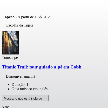
1 opção
• A partir de
US$ 31,79
Escolha da Tiqets
Tours a pé
Titanic Trail: tour guiado a pé em Cobh
Disponível amanhã
Duração: 1h
Guia turístico em inglês
Mostrar o que está incluído
5
(6)