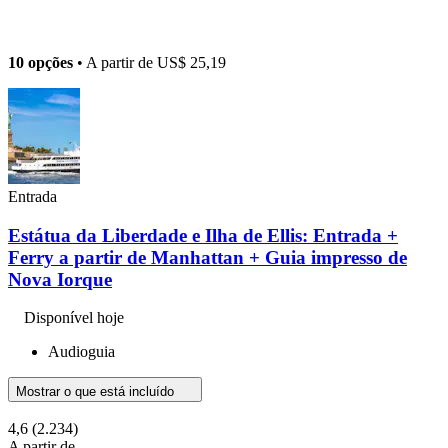
10 opções
• A partir de
US$ 25,19
Entrada
Estátua da Liberdade e Ilha de Ellis: Entrada +
Ferry a partir de Manhattan + Guia impresso de
Nova Iorque
Disponível hoje
Audioguia
Mostrar o que está incluído
4,6
(2.234)
A partir de