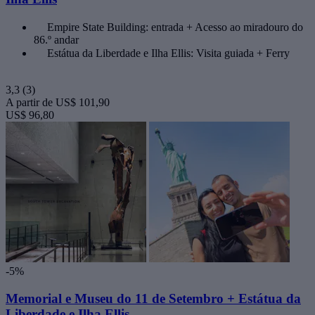
Empire State Building: entrada + Acesso ao miradouro do
86.º andar
Estátua da Liberdade e Ilha Ellis: Visita guiada + Ferry
3,3
(3)
A partir de
US$ 101,90
US$ 96,80
-5%
Memorial e Museu do 11 de Setembro + Estátua da
Liberdade e Ilha Ellis