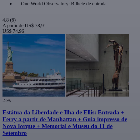
One World Observatory: Bilhete de entrada
4,8
(6)
A partir de
US$ 78,91
US$ 74,96
-5%
Estátua da Liberdade e Ilha de Ellis: Entrada +
Ferry a partir de Manhattan + Guia impresso de
Nova Iorque + Memorial e Museu do 11 de
Setembro