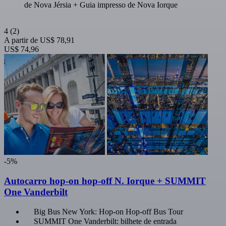
de Nova Jérsia + Guia impresso de Nova Iorque
4
(2)
A partir de
US$ 78,91
US$ 74,96
-5%
Autocarro hop-on hop-off N. Iorque + SUMMIT
One Vanderbilt
Big Bus New York: Hop-on Hop-off Bus Tour
SUMMIT One Vanderbilt: bilhete de entrada