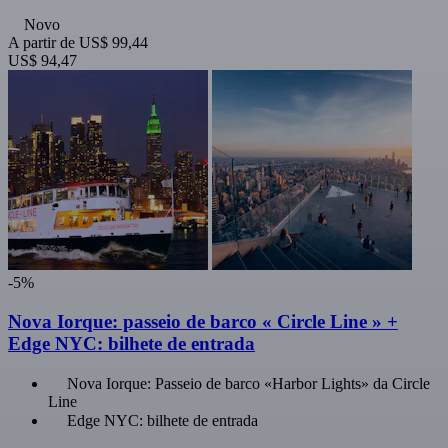
Novo
A partir de
US$ 99,44
US$ 94,47
-5%
Nova Iorque: passeio de barco « Circle Line » +
Edge NYC: bilhete de entrada
Nova Iorque: Passeio de barco «Harbor Lights» da Circle
Line
Edge NYC: bilhete de entrada