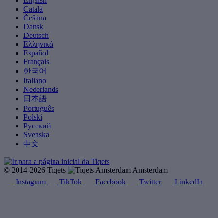
English
Català
Čeština
Dansk
Deutsch
Ελληνικά
Español
Français
한국어
Italiano
Nederlands
日本語
Português
Polski
Русский
Svenska
中文
© 2014-2026 Tiqets
Amsterdam
Instagram
TikTok
Facebook
Twitter
LinkedIn