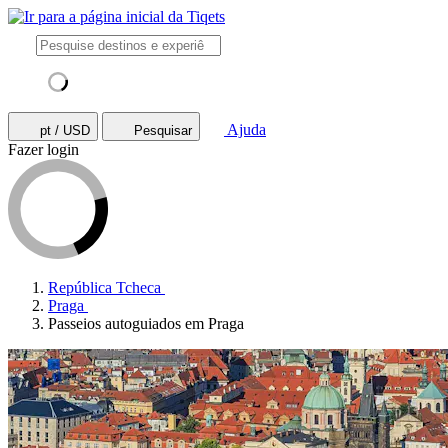
Ajuda
pt / USD
Pesquisar
Fazer login
República Tcheca
Praga
Passeios autoguiados em Praga