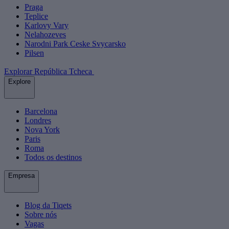
Praga
Teplice
Karlovy Vary
Nelahozeves
Narodni Park Ceske Svycarsko
Pilsen
Explorar República Tcheca
Explore
Barcelona
Londres
Nova York
Paris
Roma
Todos os destinos
Empresa
Blog da Tiqets
Sobre nós
Vagas