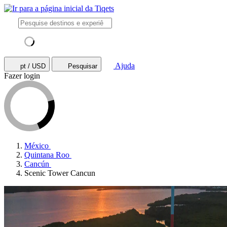
Ajuda
pt / USD
Pesquisar
Fazer login
México
Quintana Roo
Cancún
Scenic Tower Cancun