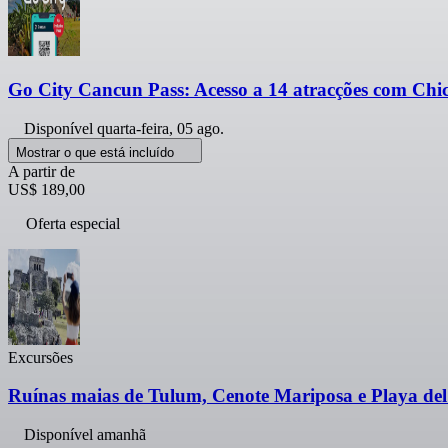
Go City Cancun Pass: Acesso a 14 atracções com Chic
Disponível
quarta-feira, 05 ago.
Mostrar o que está incluído
A partir de
US$ 189,00
Oferta especial
Excursões
Ruínas maias de Tulum, Cenote Mariposa e Playa del
Disponível amanhã