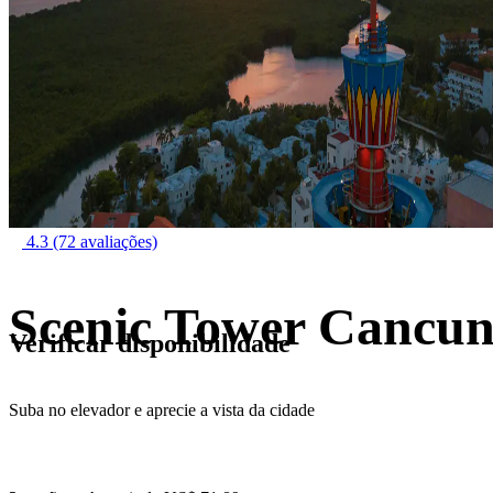
4.3
(72 avaliações)
Scenic Tower Cancu
Verificar disponibilidade
Suba no elevador e aprecie a vista da cidade