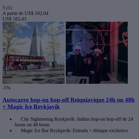
5
(1)
A partir de
US$ 192,04
US$ 182,43
-5%
Autocarro hop-on hop-off Reiquiavique 24h ou 48h
+ Magic Ice Reykjavík
City Sightseeing Reykjavik: ônibus hop-on hop-off de 24
horas ou 48 horas
Magic Ice Bar Reykjavik: Entrada + drinque exclusivo