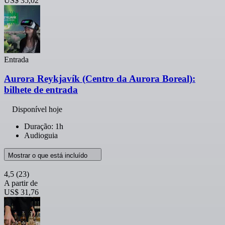
US$ 35,02
Entrada
Aurora Reykjavík (Centro da Aurora Boreal):
bilhete de entrada
Disponível hoje
Duração: 1h
Audioguia
Mostrar o que está incluído
4,5
(23)
A partir de
US$ 31,76