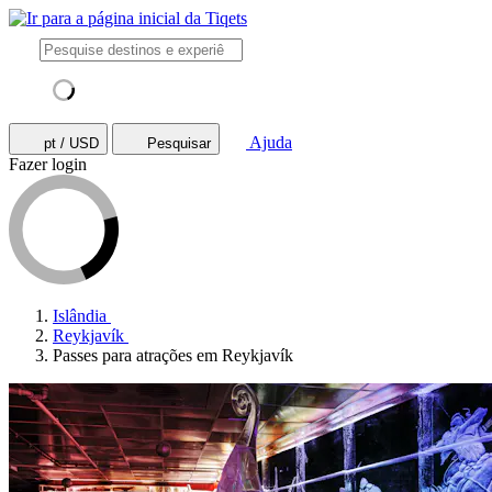
Ajuda
pt / USD
Pesquisar
Fazer login
Islândia
Reykjavík
Passes para atrações em Reykjavík