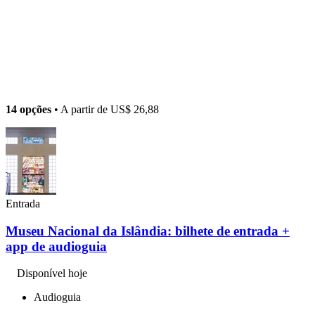
14 opções
• A partir de
US$ 26,88
Entrada
Museu Nacional da Islândia: bilhete de entrada +
app de audioguia
Disponível hoje
Audioguia