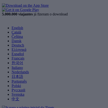
5.000.000 viajantes
já fizeram o download
English
Català
Čeština
Dansk
Deutsch
Ελληνικά
Español
Français
한국어
Italiano
Nederlands
日本語
Português
Polski
Русский
Svenska
中文