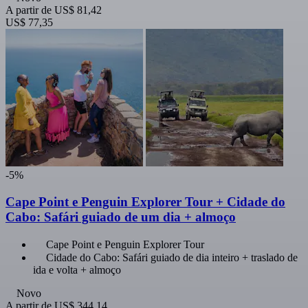
A partir de
US$ 81,42
US$ 77,35
-5%
Cape Point e Penguin Explorer Tour + Cidade do
Cabo: Safári guiado de um dia + almoço
Cape Point e Penguin Explorer Tour
Cidade do Cabo: Safári guiado de dia inteiro + traslado de
ida e volta + almoço
Novo
A partir de
US$ 344,14