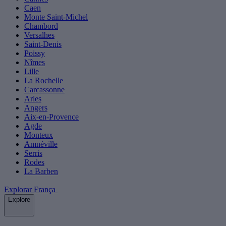
Caen
Monte Saint-Michel
Chambord
Versalhes
Saint-Denis
Poissy
Nîmes
Lille
La Rochelle
Carcassonne
Arles
Angers
Aix-en-Provence
Agde
Monteux
Amnéville
Serris
Rodes
La Barben
Explorar França
Explore