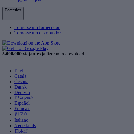
Parcerias
Torne-se um fornecedor
Torne-se um distribuidor
5.000.000 viajantes
já fizeram o download
English
Català
Čeština
Dansk
Deutsch
Ελληνικά
Español
Français
한국어
Italiano
Nederlands
日本語