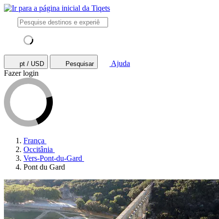
Ajuda
pt / USD
Pesquisar
Fazer login
França
Occitânia
Vers-Pont-du-Gard
Pont du Gard