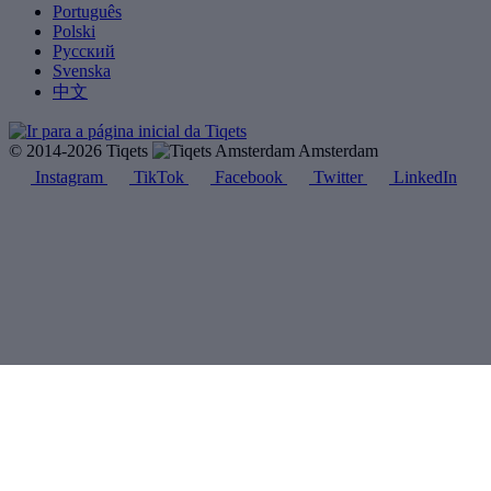
Português
Polski
Русский
Svenska
中文
© 2014-2026 Tiqets
Amsterdam
Instagram
TikTok
Facebook
Twitter
LinkedIn