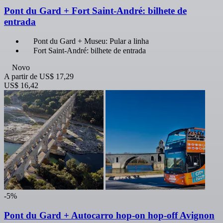
Pont du Gard + Fort Saint-André: bilhete de
entrada
Pont du Gard + Museu: Pular a linha
Fort Saint-André: bilhete de entrada
Novo
A partir de
US$ 17,29
US$ 16,42
-5%
Pont du Gard + Autocarro hop-on hop-off Avignon