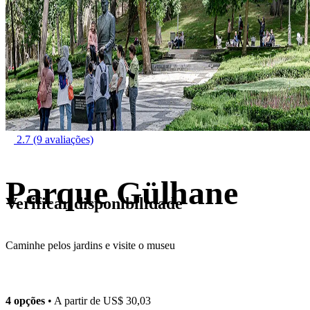
2.7
(9 avaliações)
Parque Gülhane
Verificar disponibilidade
Caminhe pelos jardins e visite o museu
4 opções
• A partir de
US$ 30,03