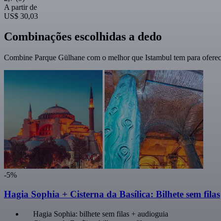
A partir de
US$ 30,03
Combinações escolhidas a dedo
Combine Parque Gülhane com o melhor que Istambul tem para oferece
-5%
Hagia Sophia + Cisterna da Basílica: Bilhete sem filas
Hagia Sophia: bilhete sem filas + audioguia