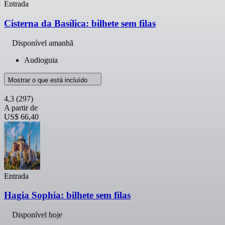
Entrada
Cisterna da Basílica: bilhete sem filas
Disponível amanhã
Audioguia
Mostrar o que está incluído
4,3
(297)
A partir de
US$ 66,40
Entrada
Hagia Sophia: bilhete sem filas
Disponível hoje