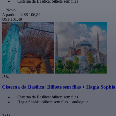
Cisterna da Basílica: bilhete sem filas
Novo
A partir de
US$ 106,82
US$ 101,49
-5%
Cisterna da Basílica: Bilhete sem filas + Hagia Sophia
Cisterna da Basílica: bilhete sem filas
Hagia Sophia: bilhete sem filas + audioguia
3
(1)