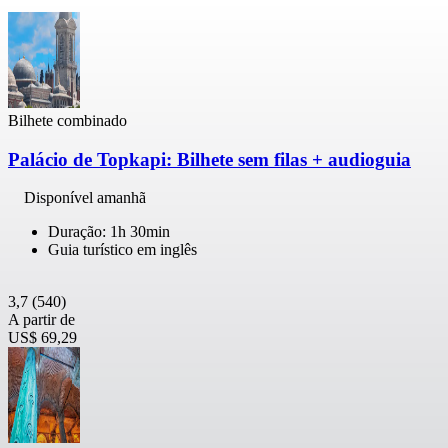
Bilhete combinado
Palácio de Topkapi: Bilhete sem filas + audioguia
Disponível amanhã
Duração: 1h 30min
Guia turístico em inglês
3,7
(540)
A partir de
US$ 69,29