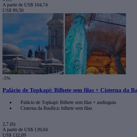
A partir de
US$ 104,74
US$ 99,50
-5%
Palácio de Topkapi: Bilhete sem filas + Cisterna da Bas
Palácio de Topkapi: Bilhete sem filas + audioguia
Cisterna da Basílica: bilhete sem filas
2,7
(6)
A partir de
US$ 139,04
US$ 132,09