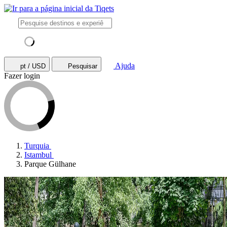
Ajuda
pt / USD
Pesquisar
Fazer login
Turquia
Istambul
Parque Gülhane