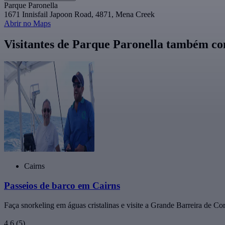
Parque Paronella
1671 Innisfail Japoon Road, 4871, Mena Creek
Abrir no Maps
Visitantes de Parque Paronella também 
Cairns
Passeios de barco em Cairns
Faça snorkeling em águas cristalinas e visite a Grande Barreira de Cor
4,6
(5)