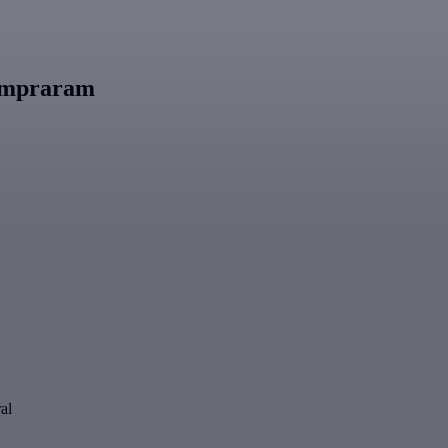
compraram
al