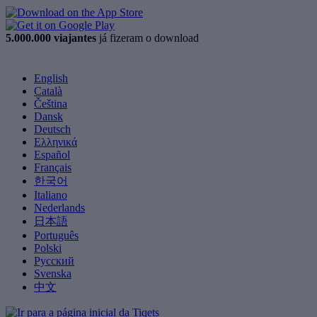
5.000.000 viajantes
já fizeram o download
English
Català
Čeština
Dansk
Deutsch
Ελληνικά
Español
Français
한국어
Italiano
Nederlands
日本語
Português
Polski
Русский
Svenska
中文