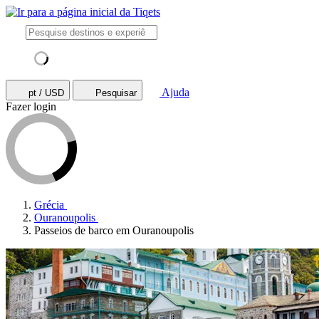
Ajuda
pt / USD
Pesquisar
Fazer login
Grécia
Ouranoupolis
Passeios de barco em Ouranoupolis