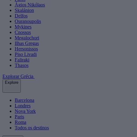
Ágios Nikólaos
Skalánion
Delfos
Ouranoupolis
Mykines
Cnossos
Megalochori
Ilhas Gregas
Hersonissos
Piso Livadi
Faliraki
Thasos
Explorar Grécia
Explore
Barcelona
Londres
Nova York
Paris
Roma
Todos os destinos