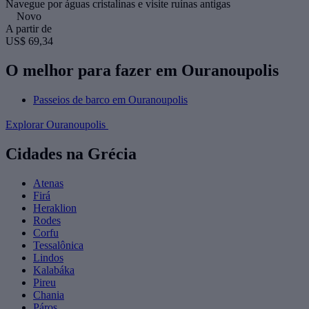
Navegue por águas cristalinas e visite ruínas antigas
Novo
A partir de
US$ 69,34
O melhor para fazer em Ouranoupolis
Passeios de barco em Ouranoupolis
Explorar Ouranoupolis
Cidades na Grécia
Atenas
Firá
Heraklion
Rodes
Corfu
Tessalônica
Lindos
Kalabáka
Pireu
Chania
Páros