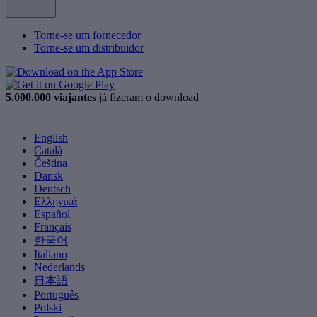
Torne-se um fornecedor
Torne-se um distribuidor
5.000.000 viajantes
já fizeram o download
English
Català
Čeština
Dansk
Deutsch
Ελληνικά
Español
Français
한국어
Italiano
Nederlands
日本語
Português
Polski