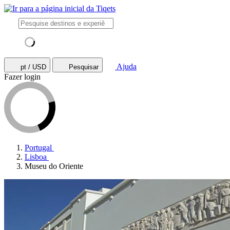
Ajuda
pt / USD
Pesquisar
Fazer login
Portugal
Lisboa
Museu do Oriente