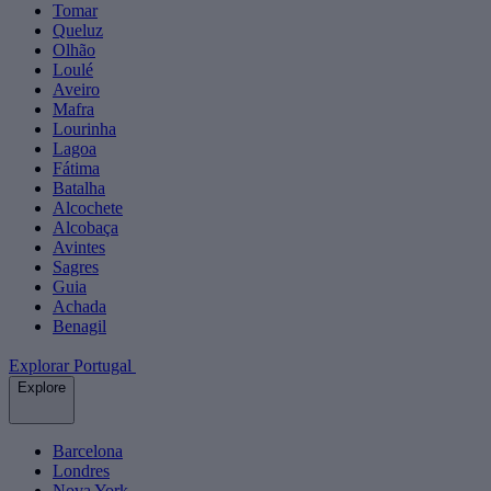
Tomar
Queluz
Olhão
Loulé
Aveiro
Mafra
Lourinha
Lagoa
Fátima
Batalha
Alcochete
Alcobaça
Avintes
Sagres
Guia
Achada
Benagil
Explorar Portugal
Explore
Barcelona
Londres
Nova York