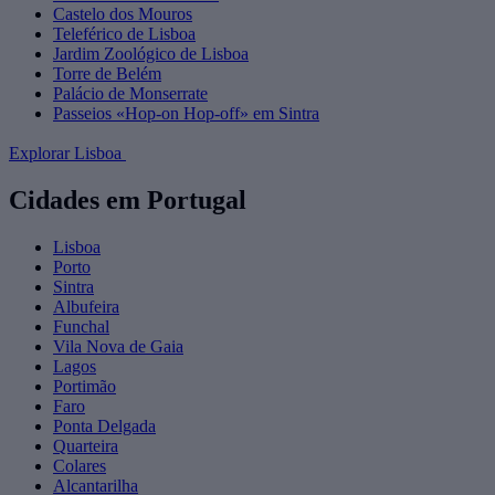
Castelo dos Mouros
Teleférico de Lisboa
Jardim Zoológico de Lisboa
Torre de Belém
Palácio de Monserrate
Passeios «Hop-on Hop-off» em Sintra
Explorar Lisboa
Cidades em Portugal
Lisboa
Porto
Sintra
Albufeira
Funchal
Vila Nova de Gaia
Lagos
Portimão
Faro
Ponta Delgada
Quarteira
Colares
Alcantarilha