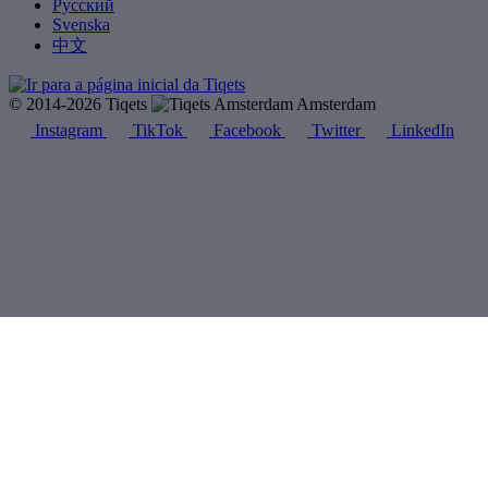
Русский
Svenska
中文
© 2014-2026 Tiqets
Amsterdam
Instagram
TikTok
Facebook
Twitter
LinkedIn