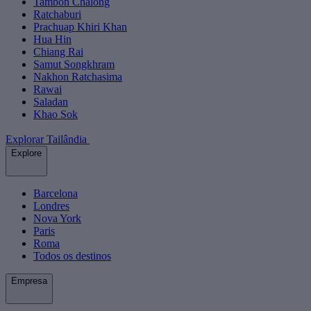
Tambon Chalong
Ratchaburi
Prachuap Khiri Khan
Hua Hin
Chiang Rai
Samut Songkhram
Nakhon Ratchasima
Rawai
Saladan
Khao Sok
Explorar Tailândia
Explore
Barcelona
Londres
Nova York
Paris
Roma
Todos os destinos
Empresa