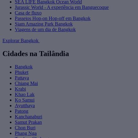
SEA LIFE Bangkok Ocean World
Jurassic World - A experiência em Banguecoque
Casa de fluxo
Passeios Hop-on Hop-off em Bangkok
Siam Amazing Park Bangkok
Viagens de um dia de Bangkok
Explorar Bangkok
Cidades na Tailândia
Bangkok
Phuket
Pattaya
Chiang Mai
Krabi
Khao Lak
Ko Samui
Ayutthaya
Patong
Kanchanaburi
Samut Prakan
Chon Buri
Phang Nga