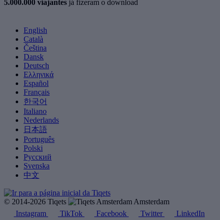
5.000.000 viajantes
já fizeram o download
English
Català
Čeština
Dansk
Deutsch
Ελληνικά
Español
Français
한국어
Italiano
Nederlands
日本語
Português
Polski
Русский
Svenska
中文
© 2014-2026 Tiqets
Amsterdam
Instagram
TikTok
Facebook
Twitter
LinkedIn