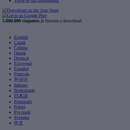
Torne-se um distribuidor
5.000.000 viajantes
já fizeram o download
English
Català
Čeština
Dansk
Deutsch
Ελληνικά
Español
Français
한국어
Italiano
Nederlands
日本語
Português
Polski
Русский
Svenska
中文