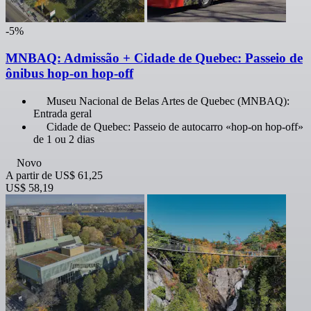
-5%
MNBAQ: Admissão + Cidade de Quebec: Passeio de
ônibus hop-on hop-off
Museu Nacional de Belas Artes de Quebec (MNBAQ):
Entrada geral
Cidade de Quebec: Passeio de autocarro «hop-on hop-off»
de 1 ou 2 dias
Novo
A partir de
US$ 61,25
US$ 58,19