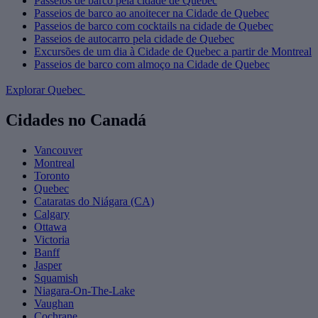
Passeios de barco pela cidade de Quebec
Passeios de barco ao anoitecer na Cidade de Quebec
Passeios de barco com cocktails na cidade de Quebec
Passeios de autocarro pela cidade de Quebec
Excursões de um dia à Cidade de Quebec a partir de Montreal
Passeios de barco com almoço na Cidade de Quebec
Explorar Quebec
Cidades no Canadá
Vancouver
Montreal
Toronto
Quebec
Cataratas do Niágara (CA)
Calgary
Ottawa
Victoria
Banff
Jasper
Squamish
Niagara-On-The-Lake
Vaughan
Cochrane