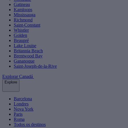
Gatineau
Kamloops
Mississauga
Richmond
Saint-Constant
Whistler
Golden
Beaupré
Lake Louise
Britannia Beach
Brentwood Bay
Gananoque
Saint-Joseph-de-la-Rive
Explorar Canadá
Explore
Barcelona
Londres
Nova York
Paris
Roma
Todos os destinos