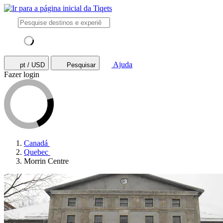
Ajuda
pt / USD
Pesquisar
Fazer login
Canadá
Quebec
Morrin Centre