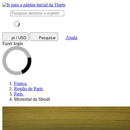
Ajuda
pt / USD
Pesquisar
Fazer login
França
Região de Paris
Paris
Memorial da Shoah