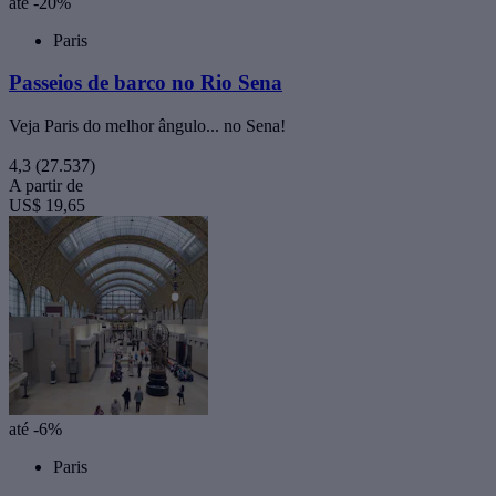
até -20%
Paris
Passeios de barco no Rio Sena
Veja Paris do melhor ângulo... no Sena!
4,3
(27.537)
A partir de
US$ 19,65
até -6%
Paris