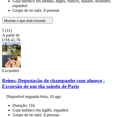
Guia turístico em alemão, inglês, francês, italiano, holandês,
espanhol
Grupo de no máx. 8 pessoas
Mostrar o que está incluído
5
(11)
A partir de
US$ 42,78
Excursões
Reims: Degustação de champanhe com almoço -
Excursão de um dia saindo de Paris
Disponível
segunda-feira, 10 ago.
Duração: 11h
Guia turístico em inglês, espanhol
Grupo de no máx. 8 pessoas