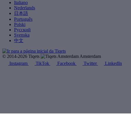
Italiano
Nederlands
日本語
Português
Polski
Русский
Svenska
中文
© 2014-2026 Tiqets
Amsterdam
Instagram
TikTok
Facebook
Twitter
LinkedIn