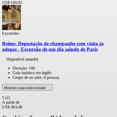
US$ 109,83
Excursões
Reims: Degustação de champanhe com visita às
adegas - Excursão de um dia saindo de Paris
Disponível amanhã
Duração: 10h
Guia turístico em inglês
Grupo de no máx. 8 pessoas
Mostrar o que está incluído
5
(2)
A partir de
US$ 403,48