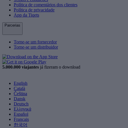
Política de comentários dos clientes
Política de privacidade
App da Tiqets
Parcerias
Torne-se um fornecedor
Torne-se um distribuidor
5.000.000 viajantes
já fizeram o download
English
Català
Čeština
Dansk
Deutsch
Ελληνικά
Español
Français
한국어