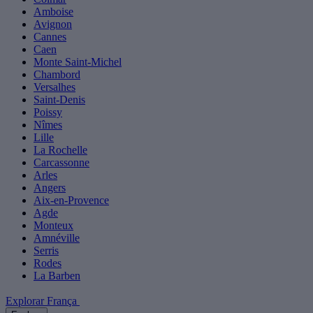
Amboise
Avignon
Cannes
Caen
Monte Saint-Michel
Chambord
Versalhes
Saint-Denis
Poissy
Nîmes
Lille
La Rochelle
Carcassonne
Arles
Angers
Aix-en-Provence
Agde
Monteux
Amnéville
Serris
Rodes
La Barben
Explorar França