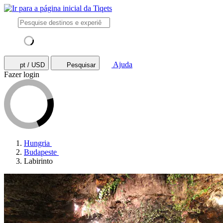
Ajuda
pt / USD
Pesquisar
Fazer login
Hungria
Budapeste
Labirinto