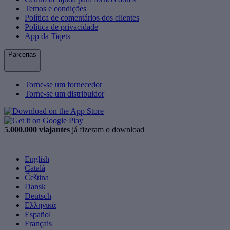
Temos e condições
Política de comentários dos clientes
Política de privacidade
App da Tiqets
Parcerias
Torne-se um fornecedor
Torne-se um distribuidor
5.000.000 viajantes
já fizeram o download
English
Català
Čeština
Dansk
Deutsch
Ελληνικά
Español
Français