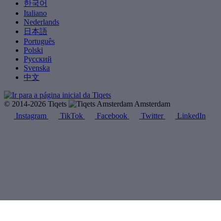
한국어
Italiano
Nederlands
日本語
Português
Polski
Русский
Svenska
中文
© 2014-2026 Tiqets
Amsterdam
Instagram
TikTok
Facebook
Twitter
LinkedIn