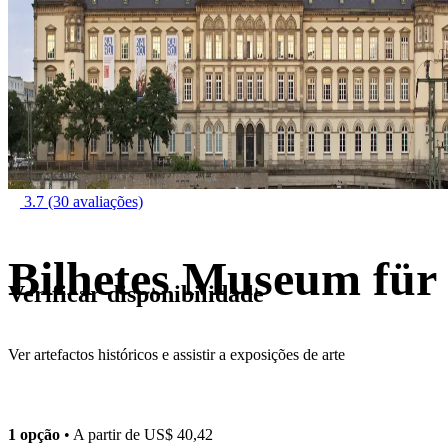
3.7
(30 avaliações)
Bilhetes Museum fü
Verificar disponibilidade
Ver artefactos históricos e assistir a exposições de arte
1 opção
• A partir de
US$ 40,42