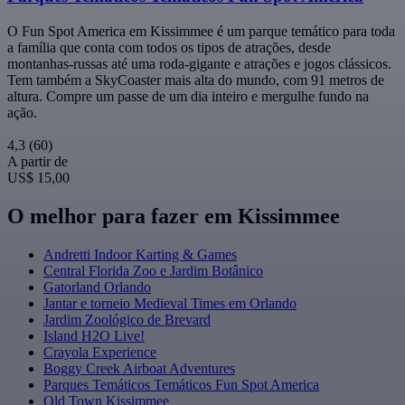
O Fun Spot America em Kissimmee é um parque temático para toda
a família que conta com todos os tipos de atrações, desde
montanhas-russas até uma roda-gigante e atrações e jogos clássicos.
Tem também a SkyCoaster mais alta do mundo, com 91 metros de
altura. Compre um passe de um dia inteiro e mergulhe fundo na
ação.
4,3
(60)
A partir de
US$ 15,00
O melhor para fazer em Kissimmee
Andretti Indoor Karting & Games
Central Florida Zoo e Jardim Botânico
Gatorland Orlando
Jantar e torneio Medieval Times em Orlando
Jardim Zoológico de Brevard
Island H2O Live!
Crayola Experience
Boggy Creek Airboat Adventures
Parques Temáticos Temáticos Fun Spot America
Old Town Kissimmee