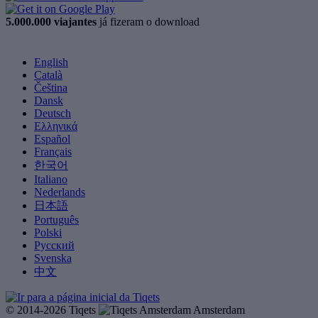
5.000.000 viajantes
já fizeram o download
English
Català
Čeština
Dansk
Deutsch
Ελληνικά
Español
Français
한국어
Italiano
Nederlands
日本語
Português
Polski
Русский
Svenska
中文
© 2014-2026 Tiqets
Amsterdam