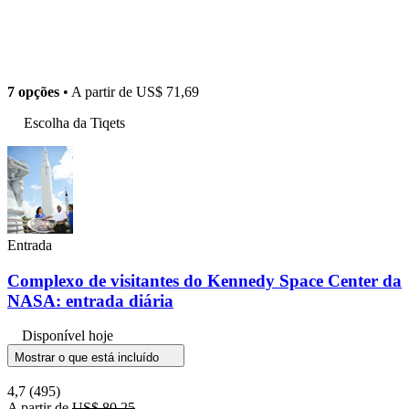
7 opções
• A partir de
US$ 71,69
Escolha da Tiqets
Entrada
Complexo de visitantes do Kennedy Space Center da
NASA: entrada diária
Disponível hoje
Mostrar o que está incluído
4,7
(495)
A partir de
US$ 80,25