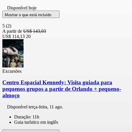
Disponível hoje
Mostrar o que está incluído
5
(2)
A partir de
US$ 143,03
US$ 114,13
20
Excursões
Centro Espacial Kennedy: Visita guiada para
pequenos grupos a partir de Orlando + pequeno-
almoço
Disponível
terça-feira, 11 ago.
Duração: 11h
Guia turístico em inglês