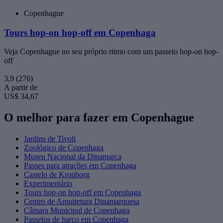
Copenhague
Tours hop-on hop-off em Copenhaga
Veja Copenhague no seu próprio ritmo com um passeio hop-on hop-
off
3,9
(276)
A partir de
US$ 34,67
O melhor para fazer em Copenhague
Jardins de Tivoli
Zoológico de Copenhaga
Museu Nacional da Dinamarca
Passes para atrações em Copenhaga
Castelo de Kronborg
Experimentário
Tours hop-on hop-off em Copenhaga
Centro de Arquitetura Dinamarquesa
Câmara Municipal de Copenhaga
Passeios de barco em Copenhaga