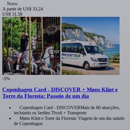
Novo
A partir de
US$ 33,24
US$ 31,58
-5%
Copenhagen Card - DISCOVER + Møns Klint e
Torre da Floresta: Passeio de um dia
Copenhagen Card - DISCOVERMais de 80 atracções,
incluindo os Jardins Tivoli + Transporte
Møns Klint e Torre da Floresta: Viagem de um dia saindo
de Copenhague