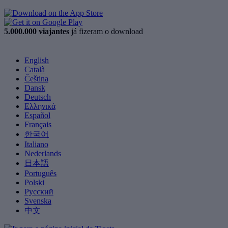
5.000.000 viajantes
já fizeram o download
English
Català
Čeština
Dansk
Deutsch
Ελληνικά
Español
Français
한국어
Italiano
Nederlands
日本語
Português
Polski
Русский
Svenska
中文