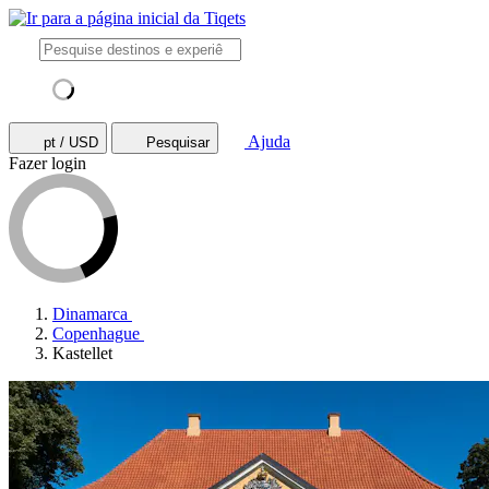
Ajuda
pt / USD
Pesquisar
Fazer login
Dinamarca
Copenhague
Kastellet