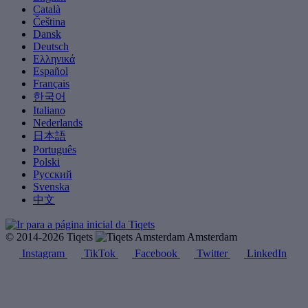
Català
Čeština
Dansk
Deutsch
Ελληνικά
Español
Français
한국어
Italiano
Nederlands
日本語
Português
Polski
Русский
Svenska
中文
© 2014-2026 Tiqets
Amsterdam
Instagram
TikTok
Facebook
Twitter
LinkedIn