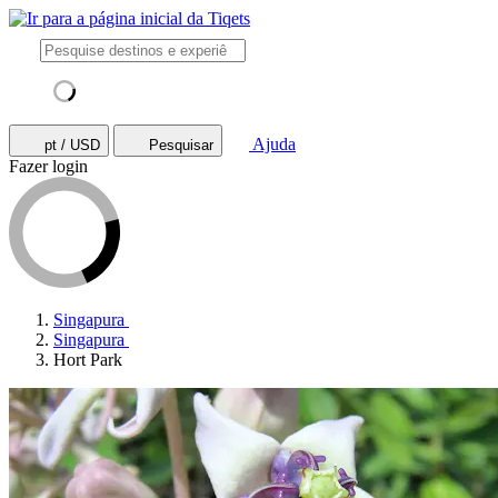
Ajuda
pt / USD
Pesquisar
Fazer login
Singapura
Singapura
Hort Park