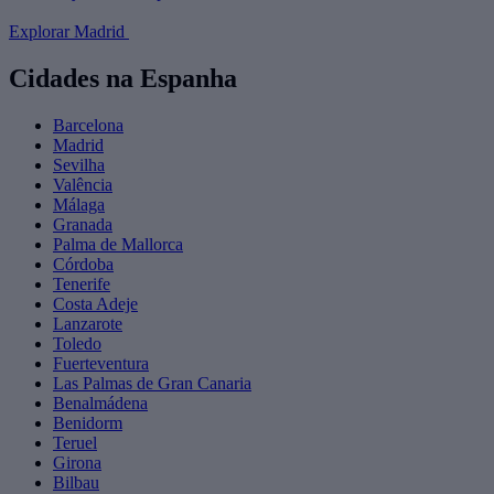
Explorar Madrid
Cidades na Espanha
Barcelona
Madrid
Sevilha
Valência
Málaga
Granada
Palma de Mallorca
Córdoba
Tenerife
Costa Adeje
Lanzarote
Toledo
Fuerteventura
Las Palmas de Gran Canaria
Benalmádena
Benidorm
Teruel
Girona
Bilbau