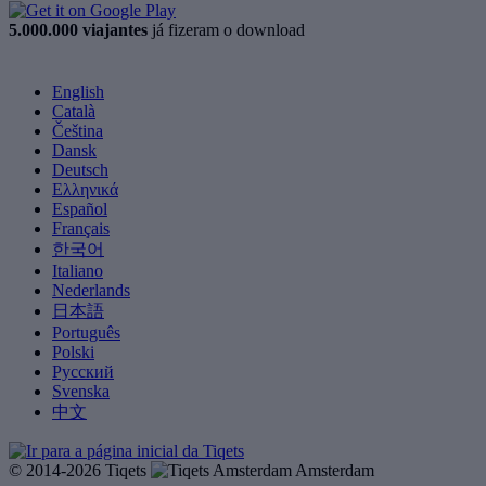
5.000.000 viajantes
já fizeram o download
English
Català
Čeština
Dansk
Deutsch
Ελληνικά
Español
Français
한국어
Italiano
Nederlands
日本語
Português
Polski
Русский
Svenska
中文
© 2014-2026 Tiqets
Amsterdam