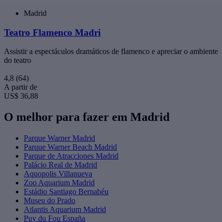
Madrid
Teatro Flamenco Madri
Assistir a espectáculos dramáticos de flamenco e apreciar o ambiente
do teatro
4,8
(64)
A partir de
US$ 36,88
O melhor para fazer em Madrid
Parque Warner Madrid
Parque Warner Beach Madrid
Parque de Atracciones Madrid
Palácio Real de Madrid
Aquopolis Villanueva
Zoo Aquarium Madrid
Estádio Santiago Bernabéu
Museu do Prado
Atlantis Aquarium Madrid
Puy du Fou España