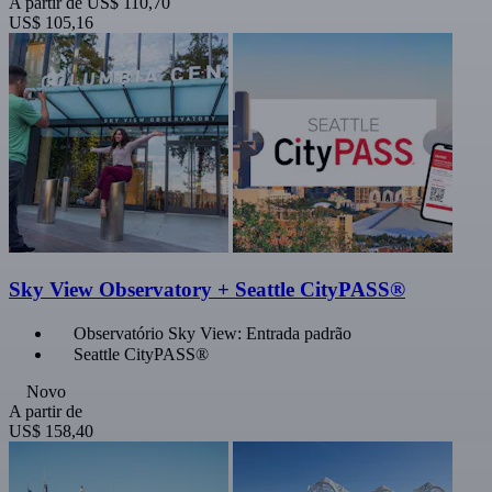
A partir de
US$ 110,70
US$ 105,16
Sky View Observatory + Seattle CityPASS®
Observatório Sky View: Entrada padrão
Seattle CityPASS®
Novo
A partir de
US$ 158,40