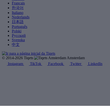
Français
한국어
Italiano
Nederlands
日本語
Português
Polski
Русский
Svenska
中文
© 2014-2026 Tiqets
Amsterdam
Instagram
TikTok
Facebook
Twitter
LinkedIn