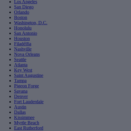
Los Angeles
San Diego
Orlando
Boston
Washington, D.C.
Honolulu
San Antonio
Houston
Filadélfia
Nashville
Nova Orleans
Seattle
Atlanta
Key West
Saint Augustine
Tampa
Pigeon Forge
Savana
Denver
Fort Lauderdale
Austin
Dallas
Kissimmee
Myrtle Beach
East Rutherford