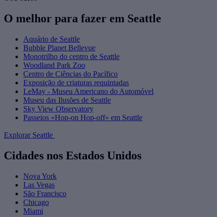
O melhor para fazer em Seattle
Aquário de Seattle
Bubble Planet Bellevue
Monotrilho do centro de Seattle
Woodland Park Zoo
Centro de Ciências do Pacífico
Exposição de criaturas requintadas
LeMay - Museu Americano do Automóvel
Museu das Ilusões de Seattle
Sky View Observatory
Passeios «Hop-on Hop-off» em Seattle
Explorar Seattle
Cidades nos Estados Unidos
Nova York
Las Vegas
São Francisco
Chicago
Miami