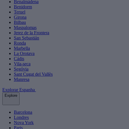
Benalmádena
Benidorm
Teruel
Girona
Bilbau
Maspalomas
Jerez de la Frontera
San Sebastián
Ronda
Marbella
La Orotava
Cádis
Vila-seca
Segóvia
Sant Cugat del Vallès
Manresa
Explorar Espanha
Explore
Barcelona
Londres
Nova York
Paris