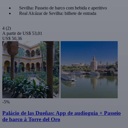
Sevilha: Passeio de barco com bebida e aperitivo
Real Alcázar de Sevilha: bilhete de entrada
4
(2)
A partir de
US$ 53,01
US$ 50,36
-5%
Palácio de las Dueñas: App de audioguia + Passeio
de barco à Torre del Oro