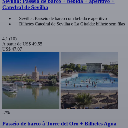
Sevilha: Passeio de barco + bebida + aperitivo +
Catedral de Sevilha
Sevilha: Passeio de barco com bebida e aperitivo
Bilhetes Catedral de Sevilha e La Giralda: bilhete sem filas
4,1
(10)
A partir de
US$ 49,55
US$ 47,07
-7%
Passeio de barco à Torre del Oro + Bilhetes Agua