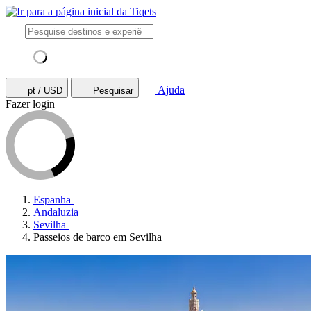
Ajuda
pt / USD
Pesquisar
Fazer login
Espanha
Andaluzia
Sevilha
Passeios de barco em Sevilha