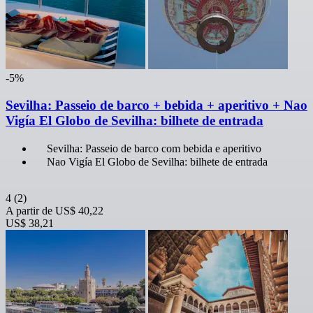
-5%
Sevilha: Passeio de barco + bebida + aperitivo + Nao
Vigía El Globo de Sevilha: bilhete de entrada
Sevilha: Passeio de barco com bebida e aperitivo
Nao Vigía El Globo de Sevilha: bilhete de entrada
4
(2)
A partir de
US$ 40,22
US$ 38,21