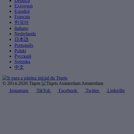
Deutsch
Ελληνικά
Español
Français
한국어
Italiano
Nederlands
日本語
Português
Polski
Русский
Svenska
中文
© 2014-2026 Tiqets
Amsterdam
Instagram
TikTok
Facebook
Twitter
LinkedIn