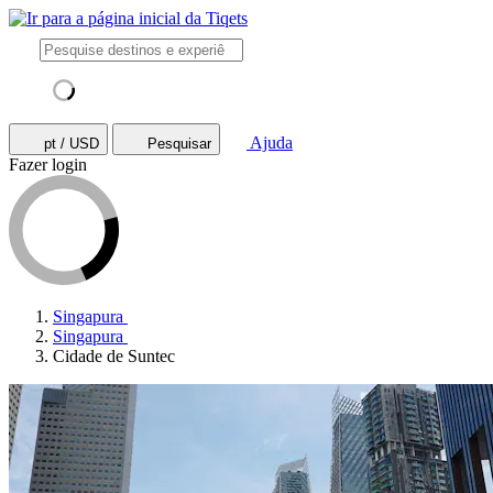
Ajuda
pt / USD
Pesquisar
Fazer login
Singapura
Singapura
Cidade de Suntec