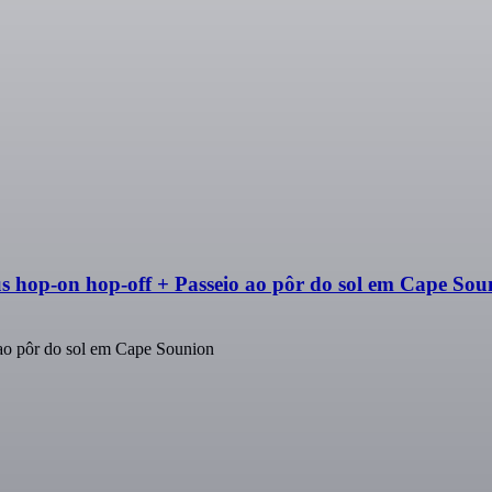
 hop-on hop-off + Passeio ao pôr do sol em Cape Sou
ao pôr do sol em Cape Sounion