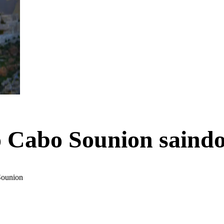
o Cabo Sounion saindo
Sounion