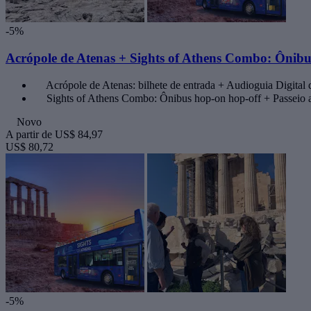
-5%
Acrópole de Atenas + Sights of Athens Combo: Ônibu
Acrópole de Atenas: bilhete de entrada + Audioguia Digital
Sights of Athens Combo: Ônibus hop-on hop-off + Passeio 
Novo
A partir de
US$ 84,97
US$ 80,72
-5%