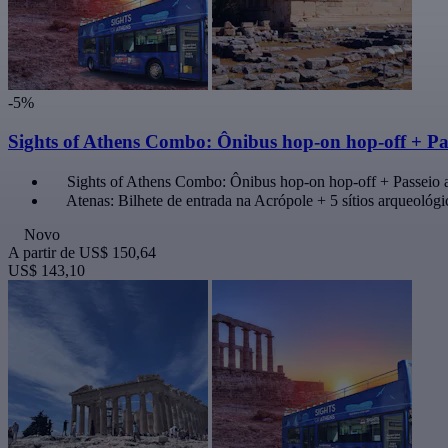
-5%
Sights of Athens Combo: Ônibus hop-on hop-off + Pa
Sights of Athens Combo: Ônibus hop-on hop-off + Passeio 
Atenas: Bilhete de entrada na Acrópole + 5 sítios arqueológi
Novo
A partir de
US$ 150,64
US$ 143,10