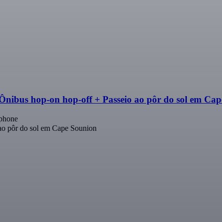
Ônibus hop-on hop-off + Passeio ao pôr do sol em Ca
tphone
ao pôr do sol em Cape Sounion