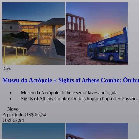
-5%
Museu da Acrópole + Sights of Athens Combo: Ônibus
Museu da Acrópole: bilhete sem filas + audioguia
Sights of Athens Combo: Ônibus hop-on hop-off + Passeio 
Novo
A partir de
US$ 66,24
US$ 62,94