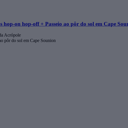
s hop-on hop-off + Passeio ao pôr do sol em Cape Sou
 da Acrópole
ao pôr do sol em Cape Sounion