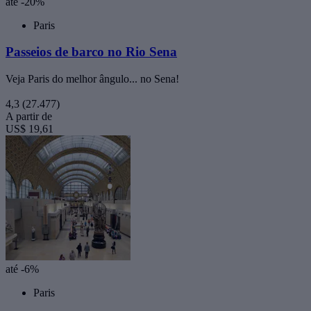
até -20%
Paris
Passeios de barco no Rio Sena
Veja Paris do melhor ângulo... no Sena!
4,3
(27.477)
A partir de
US$ 19,61
até -6%
Paris