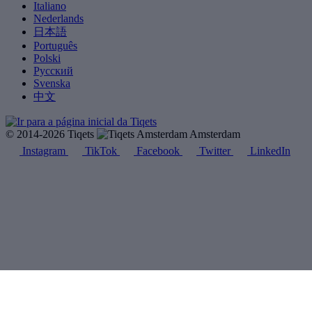
Italiano
Nederlands
日本語
Português
Polski
Русский
Svenska
中文
© 2014-2026 Tiqets
Amsterdam
Instagram
TikTok
Facebook
Twitter
LinkedIn