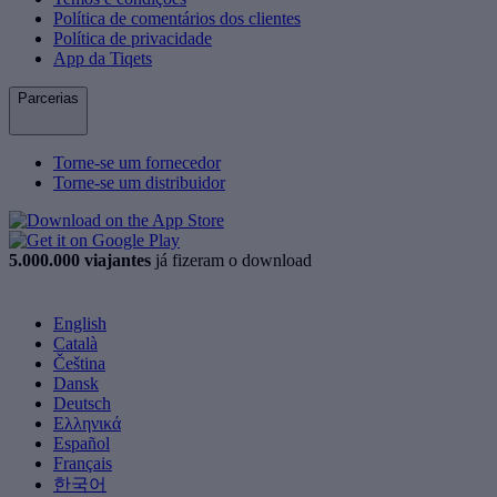
Política de comentários dos clientes
Política de privacidade
App da Tiqets
Parcerias
Torne-se um fornecedor
Torne-se um distribuidor
5.000.000 viajantes
já fizeram o download
English
Català
Čeština
Dansk
Deutsch
Ελληνικά
Español
Français
한국어