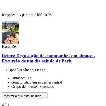
8 opções
• A partir de
US$ 10,96
Excursões
Reims: Degustação de champanhe com almoço -
Excursão de um dia saindo de Paris
Disponível
sábado, 08 ago.
Duração: 11h
Guia turístico em inglês, espanhol
Grupo de no máx. 8 pessoas
Mostrar o que está incluído
4
(1)