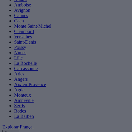
Amboise
Avignon
Cannes
Caen
Monte Saint-Michel
Chambord
Versalhes
Saint-Denis
Poissy
Nîmes
Lille
La Rochelle
Carcassonne
Arles
Angers
Aix-en-Provence
Agde
Monteux
Amnéville
Serris
Rodes
La Barben
Explorar França