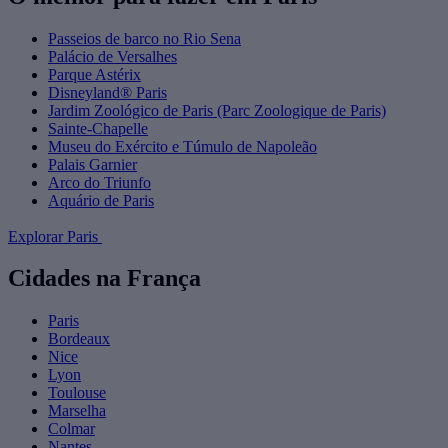
Passeios de barco no Rio Sena
Palácio de Versalhes
Parque Astérix
Disneyland® Paris
Jardim Zoológico de Paris (Parc Zoologique de Paris)
Sainte-Chapelle
Museu do Exército e Túmulo de Napoleão
Palais Garnier
Arco do Triunfo
Aquário de Paris
Explorar Paris
Cidades na França
Paris
Bordeaux
Nice
Lyon
Toulouse
Marselha
Colmar
Nantes