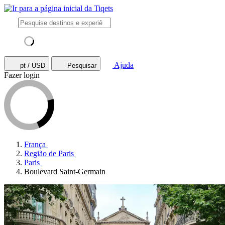
Ajuda
pt / USD
Pesquisar
Fazer login
França
Região de Paris
Paris
Boulevard Saint-Germain