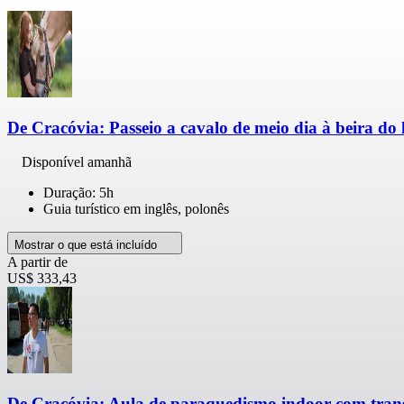
De Cracóvia: Passeio a cavalo de meio dia à beira do 
Disponível amanhã
Duração: 5h
Guia turístico em inglês, polonês
Mostrar o que está incluído
A partir de
US$ 333,43
De Cracóvia: Aula de paraquedismo indoor com trans