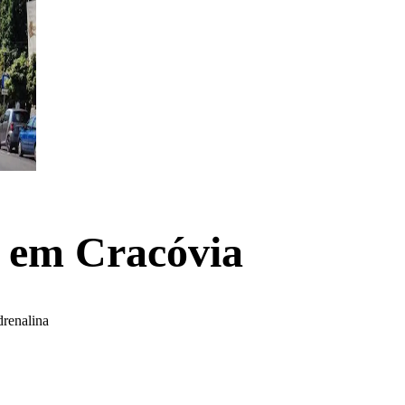
e em Cracóvia
drenalina