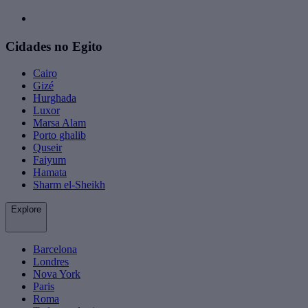
Cidades no Egito
Cairo
Gizé
Hurghada
Luxor
Marsa Alam
Porto ghalib
Quseir
Faiyum
Hamata
Sharm el-Sheikh
Explore
Barcelona
Londres
Nova York
Paris
Roma