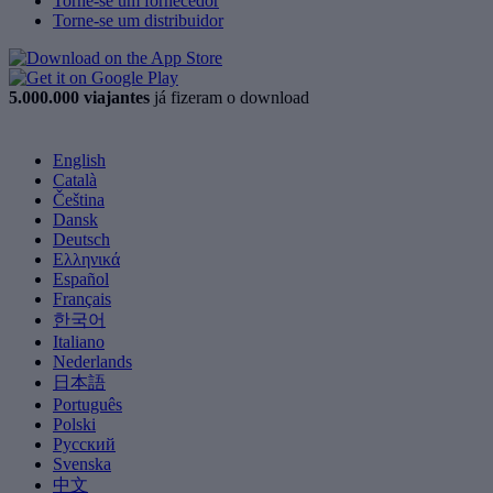
Torne-se um fornecedor
Torne-se um distribuidor
5.000.000 viajantes
já fizeram o download
English
Català
Čeština
Dansk
Deutsch
Ελληνικά
Español
Français
한국어
Italiano
Nederlands
日本語
Português
Polski
Русский
Svenska
中文