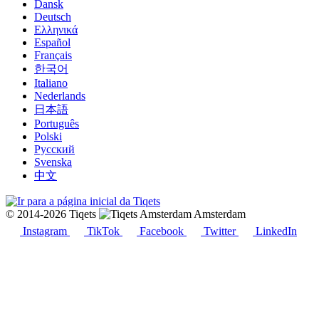
Dansk
Deutsch
Ελληνικά
Español
Français
한국어
Italiano
Nederlands
日本語
Português
Polski
Русский
Svenska
中文
© 2014-2026 Tiqets
Amsterdam
Instagram
TikTok
Facebook
Twitter
LinkedIn