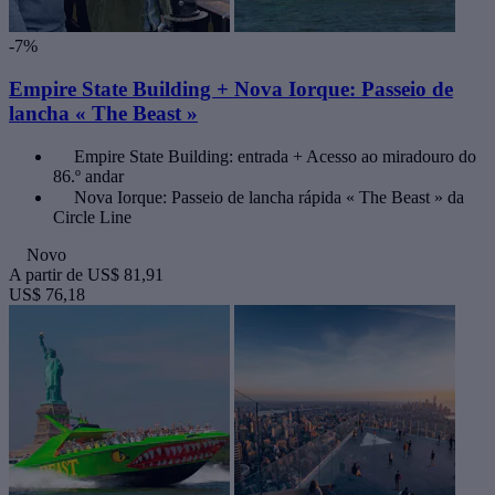
-7%
Empire State Building + Nova Iorque: Passeio de
lancha « The Beast »
Empire State Building: entrada + Acesso ao miradouro do
86.º andar
Nova Iorque: Passeio de lancha rápida « The Beast » da
Circle Line
Novo
A partir de
US$ 81,91
US$ 76,18