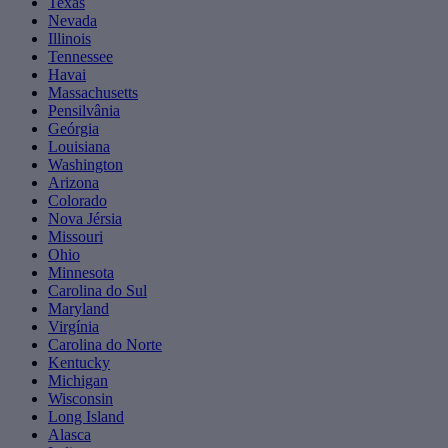
Texas
Nevada
Illinois
Tennessee
Havai
Massachusetts
Pensilvânia
Geórgia
Louisiana
Washington
Arizona
Colorado
Nova Jérsia
Missouri
Ohio
Minnesota
Carolina do Sul
Maryland
Virgínia
Carolina do Norte
Kentucky
Michigan
Wisconsin
Long Island
Alasca