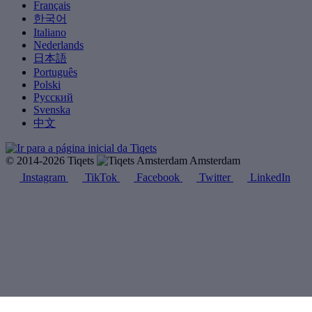
Français
한국어
Italiano
Nederlands
日本語
Português
Polski
Русский
Svenska
中文
© 2014-2026 Tiqets
Amsterdam
Instagram
TikTok
Facebook
Twitter
LinkedIn