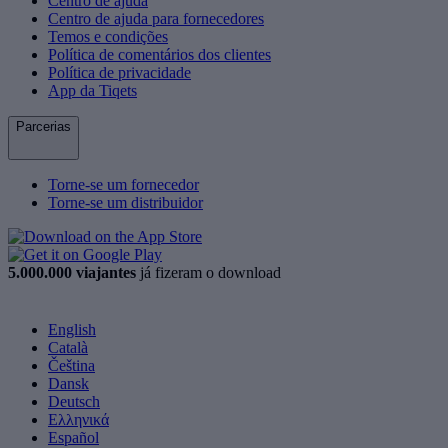
Centro de ajuda
Centro de ajuda para fornecedores
Temos e condições
Política de comentários dos clientes
Política de privacidade
App da Tiqets
Parcerias
Torne-se um fornecedor
Torne-se um distribuidor
5.000.000 viajantes
já fizeram o download
English
Català
Čeština
Dansk
Deutsch
Ελληνικά
Español