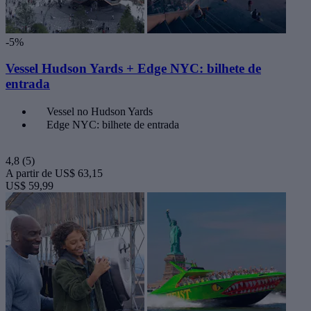
-5%
Vessel Hudson Yards + Edge NYC: bilhete de
entrada
Vessel no Hudson Yards
Edge NYC: bilhete de entrada
4,8
(5)
A partir de
US$ 63,15
US$ 59,99