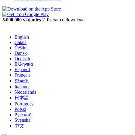
5.000.000 viajantes
já fizeram o download
English
Català
Čeština
Dansk
Deutsch
Ελληνικά
Español
Français
한국어
Italiano
Nederlands
日本語
Português
Polski
Русский
Svenska
中文