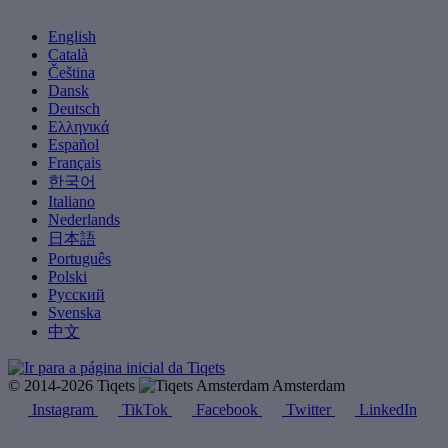
English
Català
Čeština
Dansk
Deutsch
Ελληνικά
Español
Français
한국어
Italiano
Nederlands
日本語
Português
Polski
Русский
Svenska
中文
© 2014-2026 Tiqets
Amsterdam
Instagram
TikTok
Facebook
Twitter
LinkedIn