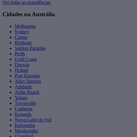
Ver todas as experiências
Cidades na Austrália
Melbourne
Sydney
Cairns
Brisbane
Surfers Paradise
Perth
Gold Coast
Darwin
Hobart
Port Douglas
Alice Springs
Adelaide
Airlie Beach
Yulara
Townsville
Canberra
Kuranda
Nova Gales do Sul
Katoomba
Mooloolaba
Oxenford