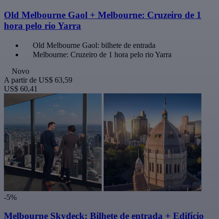
Old Melbourne Gaol + Melbourne: Cruzeiro de 1
hora pelo rio Yarra
Old Melbourne Gaol: bilhete de entrada
Melbourne: Cruzeiro de 1 hora pelo rio Yarra
Novo
A partir de
US$ 63,59
US$ 60,41
-5%
Melbourne Skydeck: Bilhete de entrada + Edifício