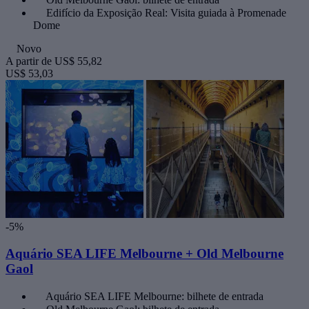
Edifício da Exposição Real: Visita guiada à Promenade
Dome
Novo
A partir de
US$ 55,82
US$ 53,03
-5%
Aquário SEA LIFE Melbourne + Old Melbourne
Gaol
Aquário SEA LIFE Melbourne: bilhete de entrada