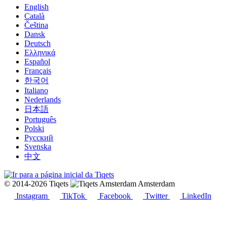
English
Català
Čeština
Dansk
Deutsch
Ελληνικά
Español
Français
한국어
Italiano
Nederlands
日本語
Português
Polski
Русский
Svenska
中文
© 2014-2026 Tiqets
Amsterdam
Instagram
TikTok
Facebook
Twitter
LinkedIn