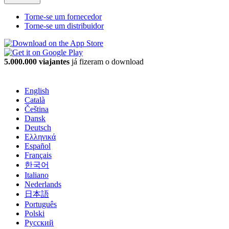
Torne-se um fornecedor
Torne-se um distribuidor
5.000.000 viajantes
já fizeram o download
English
Català
Čeština
Dansk
Deutsch
Ελληνικά
Español
Français
한국어
Italiano
Nederlands
日本語
Português
Polski
Русский