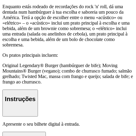
Enquanto estás rodeado de recordações do rock 'n' roll, dá uma
dentada num hambúrguer à tua escolha e saboreia um pouco da
América. Terá a opção de escolher entre o menu «acústico» ou
«elétrico» – o «acústico» inclui um prato principal à escolha e uma
bebida, além de um brownie como sobremesa; o «elétrico» inclui
uma entrada (salada ou anelinhos de cebola), um prato principal à
escolha e uma bebida, além de um bolo de chocolate como
sobremesa.
Os pratos principais incluem:
Original Legendary® Burger (hambúrguer de bife); Moving
Mountains® Burger (vegano); combo de churrasco fumado; salmão
grelhado; Twisted Mac, massa com frango e queijo; salada de bife; e
frango ao churrasco.
Instruções
Apresente o seu bilhete digital à entrada.